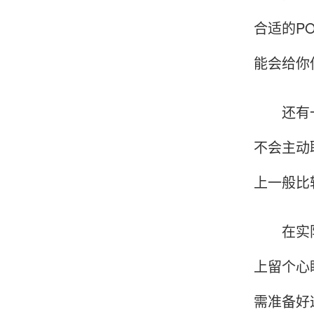
合适的P
韩小姐
山东青岛
能会给你
挺好用的机子，售后不错什么时候问他都能回答
我，好！
还有一个
不会主动
李女士
天津
上一般比
这款机子非常实用，客服态度也很好，非常满
意！
在实际使
上留个心
孟先生
广东广州
需准备好
机器收到了，是银联认证的，刷了一笔是即时到