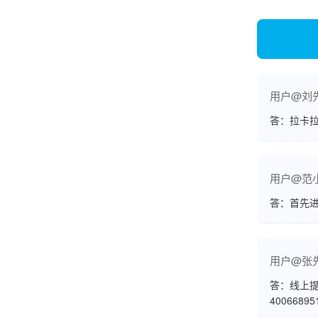
账的！商户也好，我会推荐好友使用的！
邱小姐
江苏南京
用户@刘
很诚信，我会推荐朋友来。
答：拉卡拉
用户@范
答：首先
杨小姐
广西南宁
很满意，按步骤注册刷卡了，果然秒到帐，真的
很实用很方便.质量非常好，到账速度很快，特别
用户@张
方便。
答：线上提
4006689