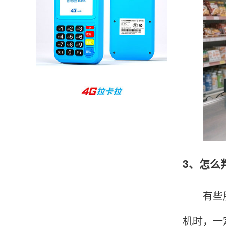
孙女士
北京
收到用了还可以，朋友推荐用的，她之前用了竟
然给提额了，希望我也能提呃，客服还和我说了
很多提额小技巧希望有用吧。
杨先生
贵州贵阳
哇，账单确实漂亮，都是我们这里的商家，使用
起来非常省心。
3、怎么
范先生
湖南长沙
有些朋友
非常好！是正品。本来弄不懂的问题客服都一一
回答了，秒到这点最好，已推荐给同事。
机时，一