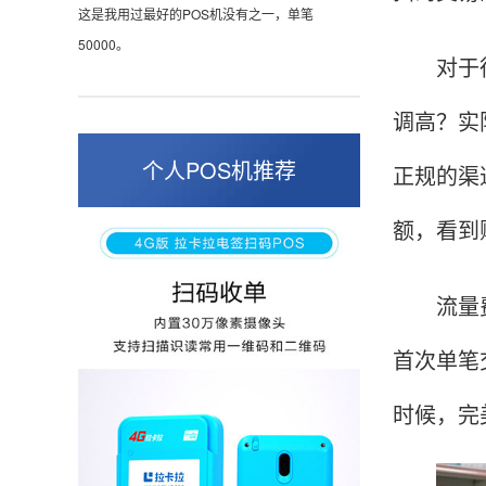
这是我用过最好的POS机没有之一，单笔
50000。
对于很多
调高？实
张小姐
山东青岛
个人POS机推荐
正规的渠
蛮好的机子，实用，费率0.6 还可以 就是商户
额，看到
好，但是可以接受。售后服务好整体比较满意。
流量费同
周先生
江苏南京
首次单笔
POS机收到之后使用了几次再来评价的，果然大
品牌值得信赖，到账快，费率也不高，强大！
时候，完