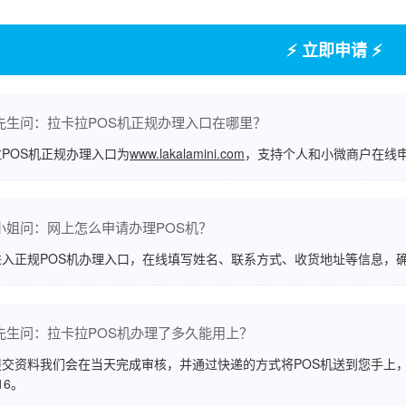
⚡ 立即申请 ⚡
先生问：拉卡拉POS机正规办理入口在哪里？
POS机正规办理入口为
www.lakalamini.com
，支持个人和小微商户在线
小姐问：网上怎么申请办理POS机？
进入正规POS机办理入口，在线填写姓名、联系方式、收货地址等信息，
先生问：拉卡拉POS机办理了多久能用上？
交资料我们会在当天完成审核，并通过快递的方式将POS机送到您手上，
516。