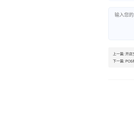
熊先生
辽宁沈阳
打电话问了，拉卡拉电签4G机器确实是拉卡拉公
司直营的。
郑女士
浙江杭州
上一篇:
开店
下一篇:
POS
朋友推荐的，很好用，很安全，到账速度也很
快，机器很正规，值得推荐，客服讲解很仔细，
很满意！
严先生
广西南宁
下单要了两个，用了一个，这个还没用，到账很
快很稳定，大家可以放心使用！