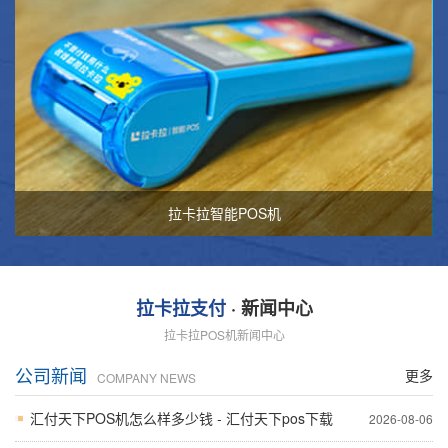
拉卡拉智能POS机
拉卡拉支付
· 新闻中心
拉卡拉POS机新闻中心
公司新闻
更多
COMPANY NEWS
汇付天下POS机怎么样多少钱 - 汇付天下pos下载
2026-08-06