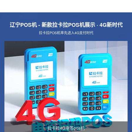
辽宁POS机 - 新款拉卡拉POS机展示
· 4G新时代
拉卡拉POS机率先进入4G支付时代
拉卡拉4G电签pos机