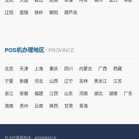
辽阳
盘锦
铁岭
朝阳
葫芦岛
POS机办理地区
/ PROVINCE
北京
天津
上海
重庆
四川
内蒙古
广西
西藏
宁夏
新疆
河北
山西
辽宁
吉林
黑龙江
江苏
浙江
安徽
福建
江西
山东
河南
湖北
湖南
广东
海南
贵州
云南
陕西
甘肃
青海
拉卡拉客服热线：4006689516