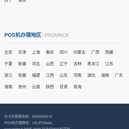
POS机办理地区
/ PROVINCE
北京
天津
上海
重庆
四川
内蒙古
广西
西藏
宁夏
新疆
河北
山西
辽宁
吉林
黑龙江
江苏
浙江
安徽
福建
江西
山东
河南
湖北
湖南
广东
海南
贵州
云南
陕西
甘肃
青海
拉卡拉客服热线：4006689516
POS机办理微信：LKLPOSkefu_
Copyright © 2005-2026 拉卡拉POS机官网