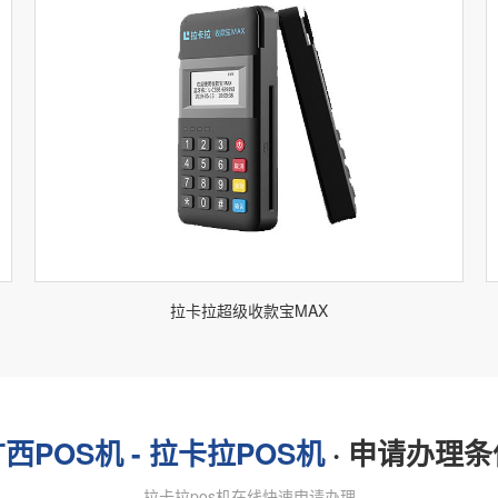
拉卡拉超级收款宝MAX
西POS机 - 拉卡拉POS机
· 申请办理条
拉卡拉pos机在线快速申请办理