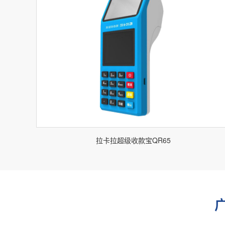
拉卡拉超级收款宝QR65
广