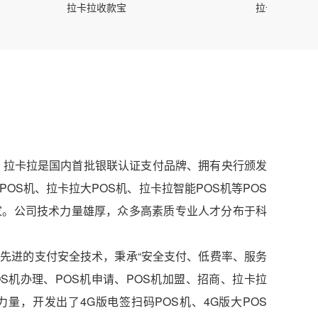
拉卡拉收款宝
拉卡拉4G大POS机
，拉卡拉是国内首批银联认证支付品牌、拥有央行颁发
OS机、拉卡拉大POS机、拉卡拉智能POS机等POS
家。公司技术力量雄厚，众多高素质专业人才分布于科
进的支付安全技术，秉承“安全支付、低费率、服务
S机办理、POS机申请、POS机加盟、招商、拉卡拉
量，开发出了4G版电签扫码POS机、4G版大POS