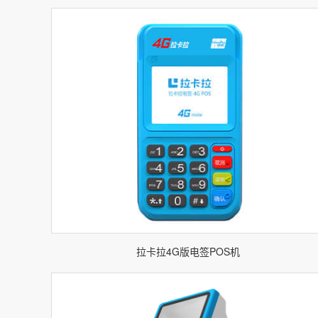
拉卡拉4G版电签POS机