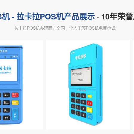
S机 - 拉卡拉POS机产品展示
· 10年荣
拉卡拉POS机办理面向全国，个人电签POS机免费申请。