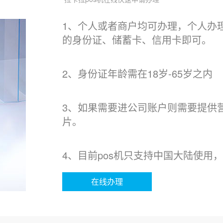
1、个人或者商户均可办理，个人办
的身份证、储蓄卡、信用卡即可。
2、身份证年龄需在18岁-65岁之内
3、如果需要进公司账户则需要提供
片。
4、目前pos机只支持中国大陆使用
在线办理