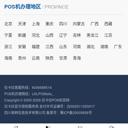
POS机办理地区
/ PROVINCE
北京
天津
上海
重庆
四川
内蒙古
广西
西藏
宁夏
新疆
河北
山西
辽宁
吉林
黑龙江
江苏
浙江
安徽
福建
江西
山东
河南
湖北
湖南
广东
海南
贵州
云南
陕西
甘肃
青海
拉卡拉客服热线：4006689516
POS机办理微信：LKLPOSkefu_
Copyright © 2005-2026 拉卡拉POS机官网
拉卡拉官方授权服务商 支付许可证编号：Z2002511000017
四川易刷信息技术有限公司 备案号：
蜀ICP备20005836号