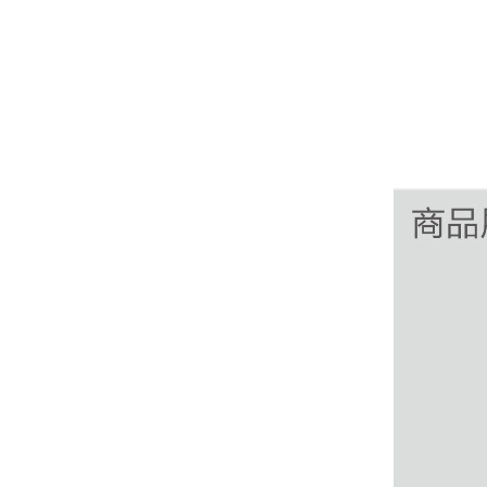
方便。
熊先生
辽宁沈阳
打电话问了，拉卡拉电签4G机器确实是拉卡拉公
司直营的。
郑女士
浙江杭州
朋友推荐的，很好用，很安全，到账速度也很
快，机器很正规，值得推荐，客服讲解很仔细，
很满意！
严先生
广西南宁