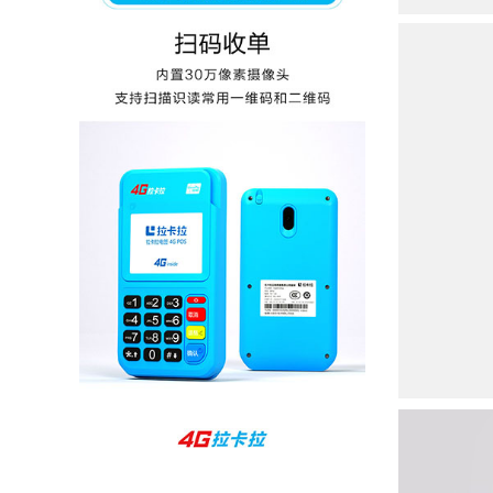
品牌值得信赖，到账快，费率也不高，强大！
孙女士
北京
收到用了还可以，朋友推荐用的，她之前用了竟
然给提额了，希望我也能提呃，客服还和我说了
很多提额小技巧希望有用吧。
杨先生
贵州贵阳
哇，账单确实漂亮，都是我们这里的商家，使用
起来非常省心。
范先生
湖南长沙