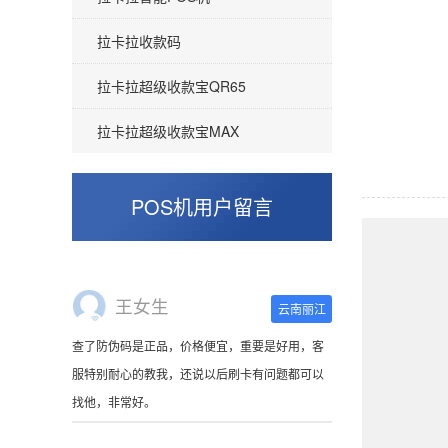
拉卡拉收款码
拉卡拉超级收款宝QR65
拉卡拉超级收款宝MAX
王女生
云南丽江
POS机用户留言
查了防伪码是正品，价格便宜，重要是好用，客
服特别耐心的教我，还说以后刷卡有问题都可以
找他，非常好。
林小姐
广东深圳
刷卡器收到了，很萌啊。使用起来很方便，非常
小巧，连接手机蓝牙就可以使用，可以随身携
带。