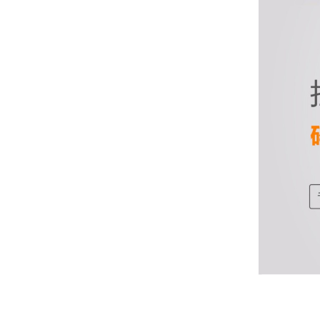
非常好！是正品。本来弄不懂的问题客服都一一
回答了，秒到这点最好，已推荐给同事。
韩小姐
山东青岛
挺好用的机子，售后不错什么时候问他都能回答
我，好！
李女士
天津
这款机子非常实用，客服态度也很好，非常满
意！