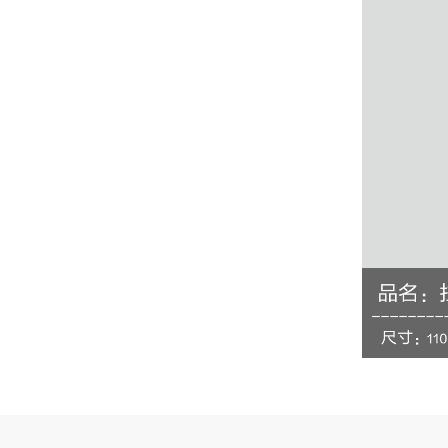
下单要了两个，用了一个，这个还没用，到账很
快很稳定，大家可以放心使用！
肖女士
浙江杭州
费用比之前的便宜，没有乱七不糟的医院商户，
强烈推荐！
许先生
广东广州
客服真的很周到，教的非常仔细，非常谢谢你
们！