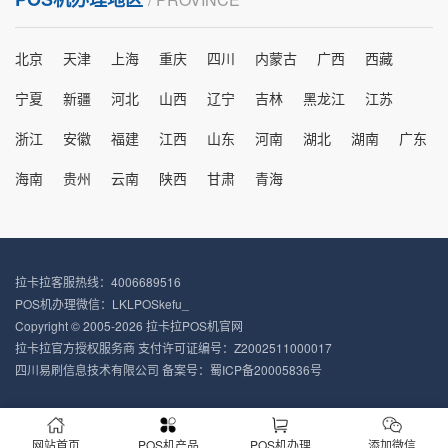
北京
天津
上海
重庆
四川
内蒙古
广西
西藏
宁夏
新疆
河北
山西
辽宁
吉林
黑龙江
江苏
浙江
安徽
福建
江西
山东
河南
湖北
湖南
广东
海南
贵州
云南
陕西
甘肃
青海
拉卡拉客服热线：4006689516
POS机办理微信：LKLPOSkefu_
Copyright © 2005-2026 拉卡拉POS机官网
拉卡拉官方授权服务商 支付许可证编号：Z2002511000017
四川易刷信息技术有限公司 备案号：
蜀ICP备20005836号
网站首页
POS机产品
POS机办理
添加微信