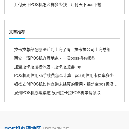
汇付天下POS机怎么样多少钱 - 汇付天下pos下载
文章推荐
拉卡拉总部在哪里迁到上海了吗 - 拉卡拉公司上海总部
西安一清POS机办理地点 - 一清poss机有哪些
加盟拉卡拉授权体店 - 拉卡拉加盟app
POS机刷信用ka手续费怎么计算 - pos刷信用卡费率多少
银盛支付POS机如何查询未结算的费用 - 银盛宝pos机没到账
泉州POS机办理渠道 泉州拉卡拉POS机申请领取
POS机办理地区
/ PROVINCE