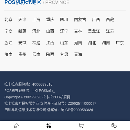
POS机办理地区
/ PROVINCE
北京
天津
上海
重庆
四川
内蒙古
广西
西藏
宁夏
新疆
河北
山西
辽宁
吉林
黑龙江
江苏
浙江
安徽
福建
江西
山东
河南
湖北
湖南
广东
海南
贵州
云南
陕西
甘肃
青海
拉卡拉客服热线：4006689516
POS机办理微信：LKLPOSkefu_
Copyright © 2005-2026 拉卡拉POS机官网
拉卡拉官方授权服务商 支付许可证编号：Z2002511000017
四川易刷信息技术有限公司 备案号：
蜀ICP备20005836号