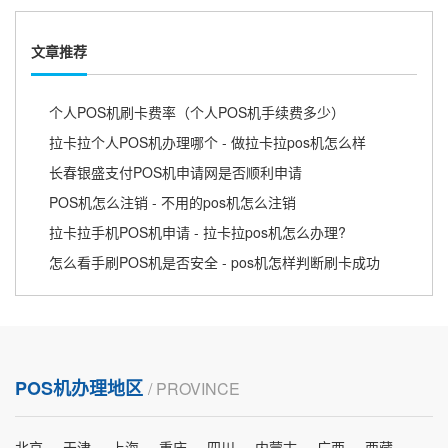
文章推荐
个人POS机刷卡费率（个人POS机手续费多少）
拉卡拉个人POS机办理哪个 - 做拉卡拉pos机怎么样
长春银盛支付POS机申请网是否顺利申请
POS机怎么注销 - 不用的pos机怎么注销
拉卡拉手机POS机申请 - 拉卡拉pos机怎么办理?
怎么看手刷POS机是否安全 - pos机怎样判断刷卡成功
POS机办理地区
/ PROVINCE
北京
天津
上海
重庆
四川
内蒙古
广西
西藏