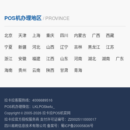
POS机办理地区
/ PROVINCE
北京
天津
上海
重庆
四川
内蒙古
广西
西藏
宁夏
新疆
河北
山西
辽宁
吉林
黑龙江
江苏
浙江
安徽
福建
江西
山东
河南
湖北
湖南
广东
海南
贵州
云南
陕西
甘肃
青海
拉卡拉客服热线：4006689516
POS机办理微信：LKLPOSkefu_
Copyright © 2005-2026 拉卡拉POS机官网
拉卡拉官方授权服务商 支付许可证编号：Z2002511000017
四川易刷信息技术有限公司 备案号：
蜀ICP备20005836号