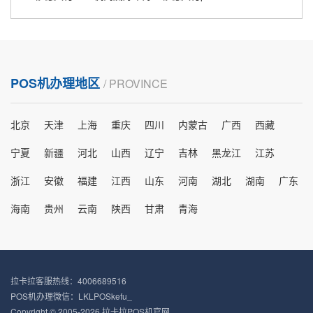
POS机办理地区
/ PROVINCE
北京
天津
上海
重庆
四川
内蒙古
广西
西藏
宁夏
新疆
河北
山西
辽宁
吉林
黑龙江
江苏
浙江
安徽
福建
江西
山东
河南
湖北
湖南
广东
海南
贵州
云南
陕西
甘肃
青海
拉卡拉客服热线：4006689516
POS机办理微信：LKLPOSkefu_
Copyright © 2005-2026 拉卡拉POS机官网