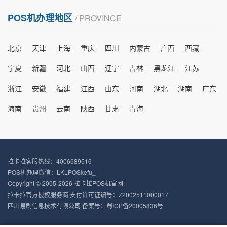
POS机办理地区
/ PROVINCE
北京
天津
上海
重庆
四川
内蒙古
广西
西藏
宁夏
新疆
河北
山西
辽宁
吉林
黑龙江
江苏
浙江
安徽
福建
江西
山东
河南
湖北
湖南
广东
海南
贵州
云南
陕西
甘肃
青海
拉卡拉客服热线：4006689516
POS机办理微信：LKLPOSkefu_
Copyright © 2005-2026 拉卡拉POS机官网
拉卡拉官方授权服务商 支付许可证编号：Z2002511000017
四川易刷信息技术有限公司 备案号：
蜀ICP备20005836号