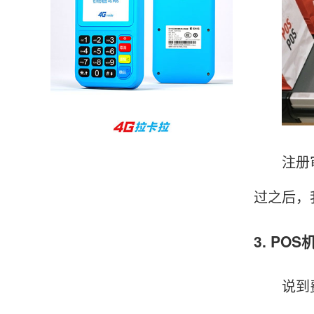
孙女士
北京
收到用了还可以，朋友推荐用的，她之前用了竟
然给提额了，希望我也能提呃，客服还和我说了
很多提额小技巧希望有用吧。
杨先生
贵州贵阳
注册审核
哇，账单确实漂亮，都是我们这里的商家，使用
起来非常省心。
过之后，
3. P
范先生
湖南长沙
非常好！是正品。本来弄不懂的问题客服都一一
说到费用
回答了，秒到这点最好，已推荐给同事。