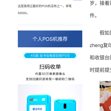
岁，接着
这是我用过最好的POS机没有之一，单笔
50000。
件。
假如是企
张小姐
山东青岛
个人POS机推荐
zhen
蛮好的机子，实用，费率0.6 还可以 就是商户
好，但是可以接受。售后服务好整体比较满意。
和收银台
时提前提
周先生
江苏南京
POS机收到之后使用了几次再来评价的，果然大
品牌值得信赖，到账快，费率也不高，强大！