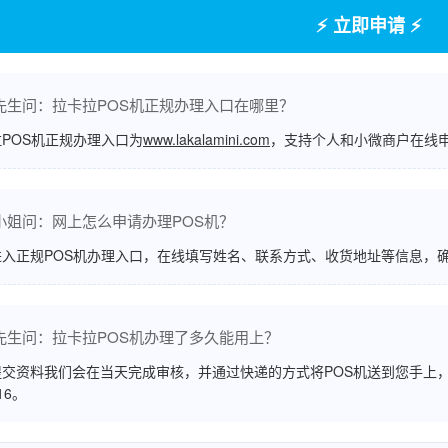
⚡ 立即申请 ⚡
先生问：拉卡拉POS机正规办理入口在哪里？
POS机正规办理入口为
www.lakalamini.com
，支持个人和小微商户在线
小姐问：网上怎么申请办理POS机？
进入正规POS机办理入口，在线填写姓名、联系方式、收货地址等信息，
先生问：拉卡拉POS机办理了多久能用上？
交资料我们会在当天完成审核，并通过快递的方式将POS机送到您手上，
516。