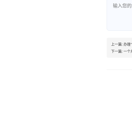
熊先生
辽宁沈阳
打电话问了，拉卡拉电签4G机器确实是拉卡拉公
司直营的。
上一篇:
办理
郑女士
下一篇:
一个月
浙江杭州
朋友推荐的，很好用，很安全，到账速度也很
快，机器很正规，值得推荐，客服讲解很仔细，
很满意！
严先生
广西南宁
下单要了两个，用了一个，这个还没用，到账很
快很稳定，大家可以放心使用！