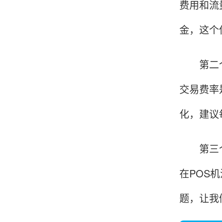
费用和流
金，这个
韩小姐
山东青岛
挺好用的机子，售后不错什么时候问他都能回答
第二个费
我，好！
交易费率
化，建议
李女士
天津
这款机子非常实用，客服态度也很好，非常满
第三个流
意！
在POS
题，让我
孟先生
广东广州
机器收到了，是银联认证的，刷了一笔是即时到