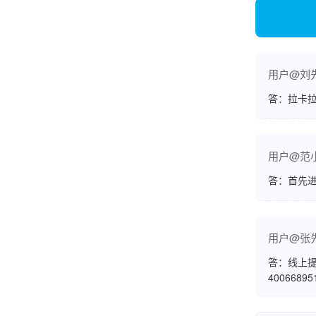
账的！商户也好，我会推荐好友使用的！
用户@刘
邱小姐
江苏南京
答：拉卡拉
很诚信，我会推荐朋友来。
用户@范
答：首先
杨小姐
广西南宁
很满意，按步骤注册刷卡了，果然秒到帐，真的
用户@张
很实用很方便.质量非常好，到账速度很快，特别
答：线上提
方便。
4006689