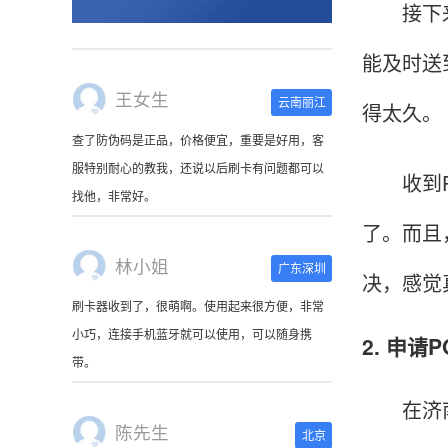
接下来，
能及时送
王女生
云南丽江
得太久。
查了防伪码是正品，价格便宜，重要是好用，客
服特别耐心的教我，还说以后刷卡有问题都可以
收到PO
找他，非常好。
了。而且
林小姐
广东深圳
决，感觉
刷卡器收到了，很萌啊。使用起来很方便，非常
小巧，连接手机蓝牙就可以使用，可以随身携
2. 申
带。
在济南申
陈先生
北京