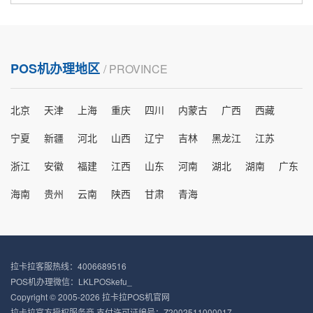
POS机办理地区
/ PROVINCE
北京
天津
上海
重庆
四川
内蒙古
广西
西藏
宁夏
新疆
河北
山西
辽宁
吉林
黑龙江
江苏
浙江
安徽
福建
江西
山东
河南
湖北
湖南
广东
海南
贵州
云南
陕西
甘肃
青海
拉卡拉客服热线：4006689516
POS机办理微信：LKLPOSkefu_
Copyright © 2005-2026 拉卡拉POS机官网
拉卡拉官方授权服务商 支付许可证编号：Z2002511000017