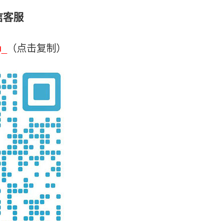
信客服
u_
（点击复制）