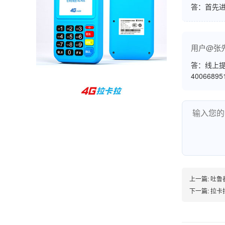
答：首先
孙女士
北京
收到用了还可以，朋友推荐用的，她之前用了竟
然给提额了，希望我也能提呃，客服还和我说了
用户@张
很多提额小技巧希望有用吧。
答：线上提
4006689
杨先生
贵州贵阳
哇，账单确实漂亮，都是我们这里的商家，使用
起来非常省心。
范先生
上一篇:
吐鲁
湖南长沙
下一篇:
拉卡
非常好！是正品。本来弄不懂的问题客服都一一
回答了，秒到这点最好，已推荐给同事。