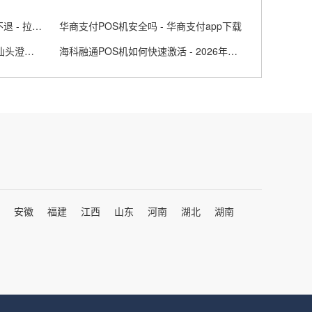
拉卡拉办理需要交押金吗 | 押金不退 - 拉卡拉399元押金
华商支付POS机安全吗 - 华商支付app下载
澄海电签版POS机办理去哪办 - 汕头澄海网点
海科融通POS机如何快速激活 - 2026年4月重卡销量及行业动态
安徽
福建
江西
山东
河南
湖北
湖南