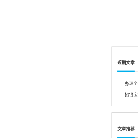
账的！商户也好，我会推荐好友使用的！
邱小姐
江苏南京
很诚信，我会推荐朋友来。
近期文章
杨小姐
广西南宁
招钱宝
很满意，按步骤注册刷卡了，果然秒到帐，真的
很实用很方便.质量非常好，到账速度很快，特别
方便。
文章推荐