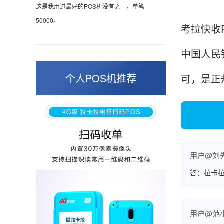
这是我用过最好的POS机没有之一，单笔
50000。
考拉快收
中国人民
张小姐
山东青岛
个人POS机推荐
可，是正
蛮好的机子，实用，费率0.6 还可以 就是商户
好，但是可以接受。售后服务好整体比较满意。
周先生
江苏南京
用户@刘
答：拉卡拉
POS机收到之后使用了几次再来评价的，果然大
品牌值得信赖，到账快，费率也不高，强大！
用户@范