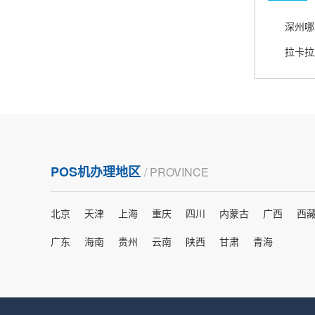
熊先生
辽宁沈阳
深州哪
打电话问了，拉卡拉电签4G机器确实是拉卡拉公
司直营的。
郑女士
浙江杭州
朋友推荐的，很好用，很安全，到账速度也很
POS机办理地区
/ PROVINCE
快，机器很正规，值得推荐，客服讲解很仔细，
很满意！
北京
天津
上海
重庆
四川
内蒙古
广西
西
严先生
广东
海南
贵州
云南
陕西
甘肃
青海
广西南宁
下单要了两个，用了一个，这个还没用，到账很
快很稳定，大家可以放心使用！