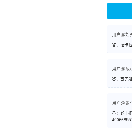
熊先生
辽宁沈阳
打电话问了，拉卡拉电签4G机器确实是拉卡拉公
司直营的。
用户@刘
答：拉卡拉
郑女士
浙江杭州
朋友推荐的，很好用，很安全，到账速度也很
用户@范
快，机器很正规，值得推荐，客服讲解很仔细，
答：首先
很满意！
严先生
广西南宁
用户@张
答：线上提
下单要了两个，用了一个，这个还没用，到账很
4006689
快很稳定，大家可以放心使用！