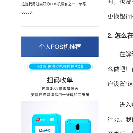
时，也没
这是我用过最好的POS机没有之一，单笔
50000。
更换银行
2. 怎
张小姐
山东青岛
个人POS机推荐
在解绑银
蛮好的机子，实用，费率0.6 还可以 就是商户
好，但是可以接受。售后服务好整体比较满意。
么做吧！
户设置”
周先生
江苏南京
POS机收到之后使用了几次再来评价的，果然大
进入账户
品牌值得信赖，到账快，费率也不高，强大！
行ka，