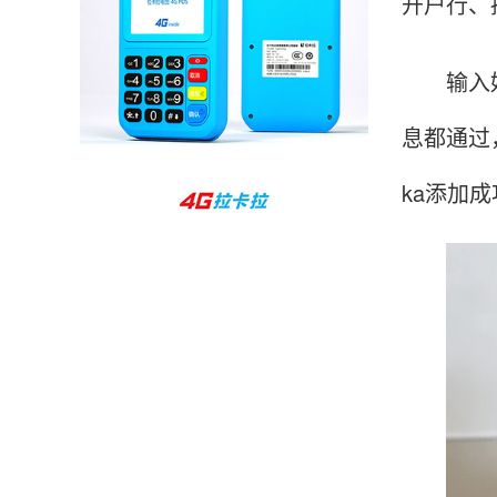
开户行、
孙女士
北京
收到用了还可以，朋友推荐用的，她之前用了竟
输入好所
然给提额了，希望我也能提呃，客服还和我说了
息都通过
很多提额小技巧希望有用吧。
ka添加
杨先生
贵州贵阳
哇，账单确实漂亮，都是我们这里的商家，使用
起来非常省心。
范先生
湖南长沙
非常好！是正品。本来弄不懂的问题客服都一一
回答了，秒到这点最好，已推荐给同事。