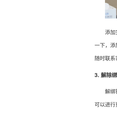
韩小姐
山东青岛
挺好用的机子，售后不错什么时候问他都能回答
添加完成
我，好！
一下，添
随时联系
李女士
天津
3. 解
这款机子非常实用，客服态度也很好，非常满
意！
解绑银行
可以进行
孟先生
广东广州
机器收到了，是银联认证的，刷了一笔是即时到