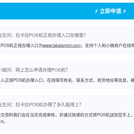
⚡ 立即申请 ⚡
先生问：拉卡拉POS机正规办理入口在哪里？
POS机正规办理入口为
www.lakalamini.com
，支持个人和小微商户在线
小姐问：网上怎么申请办理POS机？
进入正规POS机办理入口，在线填写姓名、联系方式、收货地址等信息，
先生问：拉卡拉POS机办理了多久能用上？
交资料我们会在当天完成审核，并通过快递的方式将POS机送到您手上，
516。