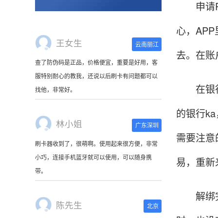
申请PO
心，AP
王女生
云南丽江
去。在账
查了防伪码是正品，价格便宜，重要是好用，客
服特别耐心的教我，还说以后刷卡有问题都可以
在银行k
找他，非常好。
的银行k
林小姐
广东深圳
需要注意
刷卡器收到了，很萌啊。使用起来很方便，非常
小巧，连接手机蓝牙就可以使用，可以随身携
易，重新
带。
解绑完成
陈先生
北京