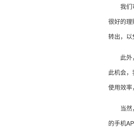
我们可以
账的！商户也好，我会推荐好友使用的！
很好的理
转出，以
邱小姐
江苏南京
很诚信，我会推荐朋友来。
此外，解
此机会，
使用效率
杨小姐
广西南宁
很满意，按步骤注册刷卡了，果然秒到帐，真的
当然，有
很实用很方便.质量非常好，到账速度很快，特别
方便。
的手机A