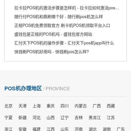
拉卡拉POS机的激活步骤是怎样的 - 拉卡拉如何激活pos终端
随行付POS机和鼎刷哪个好 - 随行刷pos机怎么样
正规POS机免费领取官方 刷卡机POS机领取平台入口
盛钱包是正规的POS机吗 - 盛钱包官方网站
汇付天下POS机的操作步骤 - 汇付天下pos机app叫什么
快钱刷POS机好用吗 - 快钱刷pos怎么样?
POS机办理地区
/ PROVINCE
北京
天津
上海
重庆
四川
内蒙古
广西
西藏
宁夏
新疆
河北
山西
辽宁
吉林
黑龙江
江苏
浙江
安徽
福建
江西
山东
河南
湖北
湖南
广东