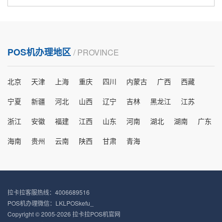
POS机办理地区
/ PROVINCE
北京
天津
上海
重庆
四川
内蒙古
广西
西藏
宁夏
新疆
河北
山西
辽宁
吉林
黑龙江
江苏
浙江
安徽
福建
江西
山东
河南
湖北
湖南
广东
海南
贵州
云南
陕西
甘肃
青海
拉卡拉客服热线：4006689516
POS机办理微信：LKLPOSkefu_
Copyright © 2005-2026 拉卡拉POS机官网