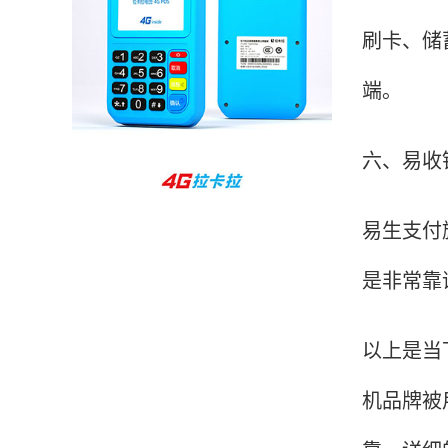
孙女士
北京
刷卡、储
收到用了还可以，朋友推荐用的，她之前用了竟
端。
然给提额了，希望我也能提呃，客服还和我说了
很多提额小技巧希望有用吧。
六、易收
杨先生
贵州贵阳
易生支付
哇，账单确实漂亮，都是我们这里的商家，使用
起来非常省心。
是非常靠
以上是当
范先生
湖南长沙
机品牌被
非常好！是正品。本来弄不懂的问题客服都一一
回答了，秒到这点最好，已推荐给同事。