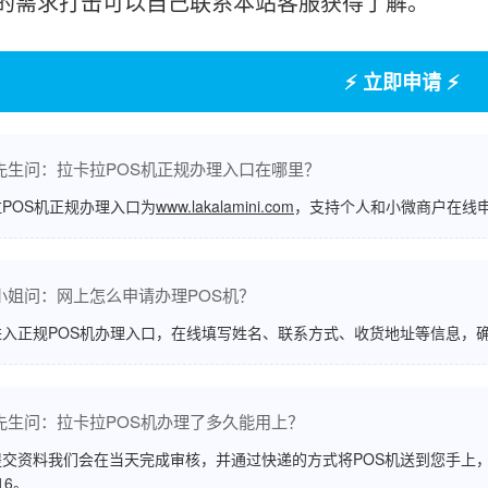
的需求打击可以自己联系本站客服获得了解。
⚡ 立即申请 ⚡
先生问：拉卡拉POS机正规办理入口在哪里？
POS机正规办理入口为
www.lakalamini.com
，支持个人和小微商户在线
小姐问：网上怎么申请办理POS机？
进入正规POS机办理入口，在线填写姓名、联系方式、收货地址等信息，
先生问：拉卡拉POS机办理了多久能用上？
交资料我们会在当天完成审核，并通过快递的方式将POS机送到您手上，
516。