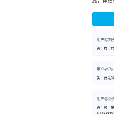
靠，详细
韩小姐
山东青岛
挺好用的机子，售后不错什么时候问他都能回答
我，好！
用户@刘
答：拉卡拉
李女士
天津
用户@范
这款机子非常实用，客服态度也很好，非常满
答：首先
意！
用户@张
孟先生
广东广州
答：线上提
4006689
机器收到了，是银联认证的，刷了一笔是即时到