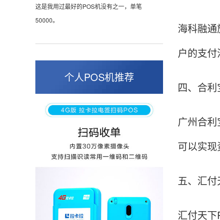
这是我用过最好的POS机没有之一，单笔
50000。
海科融通
户的支付
张小姐
山东青岛
个人POS机推荐
四、合利
蛮好的机子，实用，费率0.6 还可以 就是商户
好，但是可以接受。售后服务好整体比较满意。
广州合利
可以实现
周先生
江苏南京
POS机收到之后使用了几次再来评价的，果然大
五、汇付
品牌值得信赖，到账快，费率也不高，强大！
汇付天下