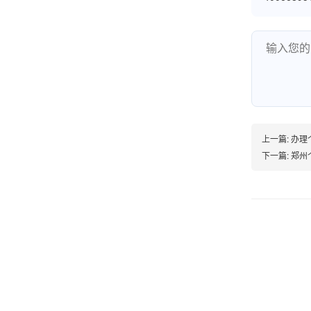
账的！商户也好，我会推荐好友使用的！
邱小姐
江苏南京
很诚信，我会推荐朋友来。
上一篇:
办理
下一篇:
郑州
杨小姐
广西南宁
很满意，按步骤注册刷卡了，果然秒到帐，真的
很实用很方便.质量非常好，到账速度很快，特别
方便。