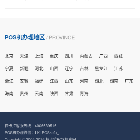
POS机办理地区
/ PROVINCE
北京
天津
上海
重庆
四川
内蒙古
广西
西藏
宁夏
新疆
河北
山西
辽宁
吉林
黑龙江
江苏
浙江
安徽
福建
江西
山东
河南
湖北
湖南
广东
海南
贵州
云南
陕西
甘肃
青海
拉卡拉客服热线：4006689516
POS机办理微信：LKLPOSkefu_
Copyright © 2005-2026 拉卡拉POS机官网