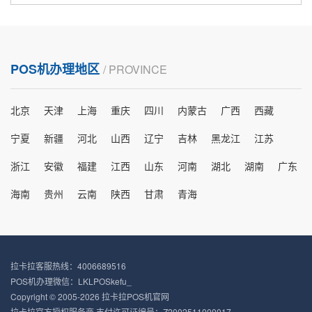
POS机办理地区
/ PROVINCE
北京
天津
上海
重庆
四川
内蒙古
广西
西藏
宁夏
新疆
河北
山西
辽宁
吉林
黑龙江
江苏
浙江
安徽
福建
江西
山东
河南
湖北
湖南
广东
海南
贵州
云南
陕西
甘肃
青海
拉卡拉客服热线：4006689516
POS机办理微信：LKLPOSkefu_
Copyright © 2005-2026 拉卡拉POS机官网
拉卡拉官方授权服务商 支付许可证编号：Z2002511000017