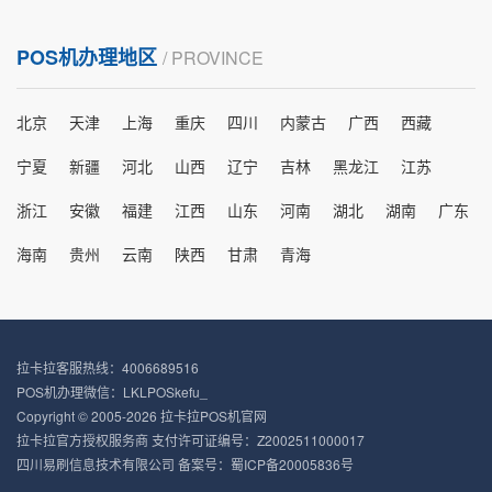
POS机办理地区
/ PROVINCE
北京
天津
上海
重庆
四川
内蒙古
广西
西藏
宁夏
新疆
河北
山西
辽宁
吉林
黑龙江
江苏
浙江
安徽
福建
江西
山东
河南
湖北
湖南
广东
海南
贵州
云南
陕西
甘肃
青海
拉卡拉客服热线：4006689516
POS机办理微信：LKLPOSkefu_
Copyright © 2005-2026 拉卡拉POS机官网
拉卡拉官方授权服务商 支付许可证编号：Z2002511000017
四川易刷信息技术有限公司 备案号：
蜀ICP备20005836号