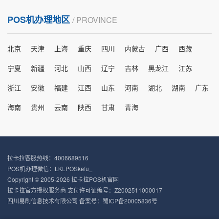
POS机办理地区
/ PROVINCE
北京
天津
上海
重庆
四川
内蒙古
广西
西藏
宁夏
新疆
河北
山西
辽宁
吉林
黑龙江
江苏
浙江
安徽
福建
江西
山东
河南
湖北
湖南
广东
海南
贵州
云南
陕西
甘肃
青海
拉卡拉客服热线：4006689516
POS机办理微信：LKLPOSkefu_
Copyright © 2005-2026 拉卡拉POS机官网
拉卡拉官方授权服务商 支付许可证编号：Z2002511000017
四川易刷信息技术有限公司 备案号：
蜀ICP备20005836号