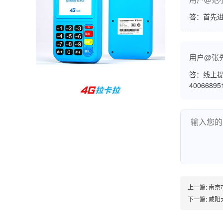
孙女士
北京
答：首先
收到用了还可以，朋友推荐用的，她之前用了竟
然给提额了，希望我也能提呃，客服还和我说了
用户@张
很多提额小技巧希望有用吧。
答：线上提
4006689
杨先生
贵州贵阳
哇，账单确实漂亮，都是我们这里的商家，使用
起来非常省心。
范先生
湖南长沙
上一篇:
南京
非常好！是正品。本来弄不懂的问题客服都一一
下一篇:
咸阳
回答了，秒到这点最好，已推荐给同事。