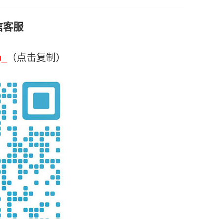
信客服
u_
（点击复制）