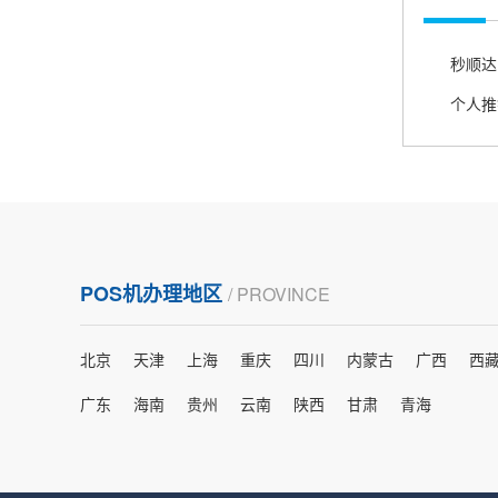
熊先生
辽宁沈阳
打电话问了，拉卡拉电签4G机器确实是拉卡拉公
秒顺达
司直营的。
个人推
郑女士
浙江杭州
朋友推荐的，很好用，很安全，到账速度也很
快，机器很正规，值得推荐，客服讲解很仔细，
POS机办理地区
/ PROVINCE
很满意！
北京
天津
上海
重庆
四川
内蒙古
广西
西
严先生
广西南宁
广东
海南
贵州
云南
陕西
甘肃
青海
下单要了两个，用了一个，这个还没用，到账很
快很稳定，大家可以放心使用！