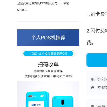
这是我用过最好的POS机没有之一，单笔
50000。
1.刷卡费
2.闪付
张小姐
山东青岛
个人POS机推荐
费。
蛮好的机子，实用，费率0.6 还可以 就是商户
好，但是可以接受。售后服务好整体比较满意。
周先生
江苏南京
用户@刘
POS机收到之后使用了几次再来评价的，果然大
答：拉卡拉
品牌值得信赖，到账快，费率也不高，强大！
用户@范