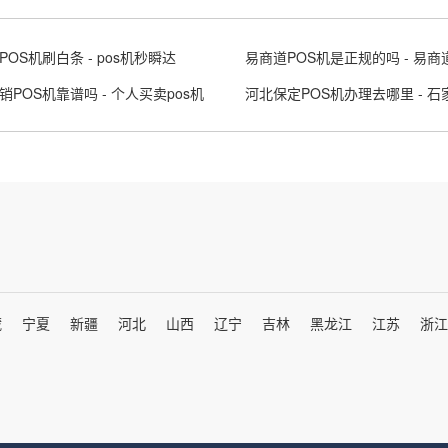
POS机刷白条 - pos机秒瞬达
易商道POS机是正规的吗 - 易商道
销POS机靠谱吗 - 个人买卖pos机
藏
宁夏
新疆
河北
山西
辽宁
吉林
黑龙江
江苏
浙江