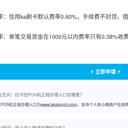
率：信用ka刷卡默认费率0.60%，手续费不封顶，借
费率：单笔交易资金在1000元以内费率只有0.38%
⚡ 立即申请 ⚡
先生问：拉卡拉POS机正规办理入口在哪里？
POS机正规办理入口为
www.lakalamini.com
，支持个人和小微商户在线
小姐问：网上怎么申请办理POS机？