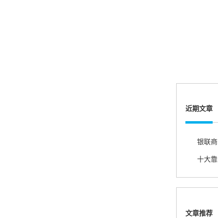
账的！商户也好，我会推荐好友使用的！
邱小姐
江苏南京
很诚信，我会推荐朋友来。
近期文章
杨小姐
广西南宁
很满意，按步骤注册刷卡了，果然秒到帐，真的
很实用很方便.质量非常好，到账速度很快，特别
方便。
文章推荐