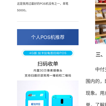
这是我用过最好的POS机没有之一，单笔
50000。
张小姐
山东青岛
个人POS机推荐
蛮好的机子，实用，费率0.6 还可以 就是商户
好，但是可以接受。售后服务好整体比较满意。
三、中
中付支付
周先生
江苏南京
围内的，
POS机收到之后使用了几次再来评价的，果然大
品牌值得信赖，到账快，费率也不高，强大！
现象。用
单，了解