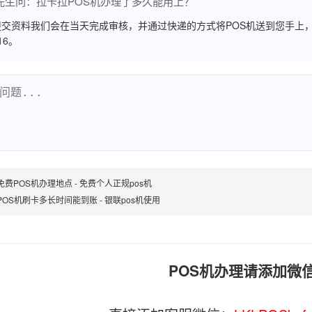
先生问：拉卡拉POS机办理了多久能用上？
交资料我们会在当天完成审核，并通过快递的方式将POS机送到您手上，
516。
免费POS机办理地点 - 免费个人正规pos机
POS机刷卡多长时间能到账 - 银联pos机使用
POS机办理请添加微