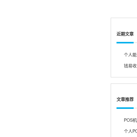
熊先生
辽宁沈阳
打电话问了，拉卡拉电签4G机器确实是拉卡拉公
司直营的。
近期文章
郑女士
浙江杭州
朋友推荐的，很好用，很安全，到账速度也很
快，机器很正规，值得推荐，客服讲解很仔细，
很满意！
文章推荐
严先生
广西南宁
下单要了两个，用了一个，这个还没用，到账很
快很稳定，大家可以放心使用！
个人P