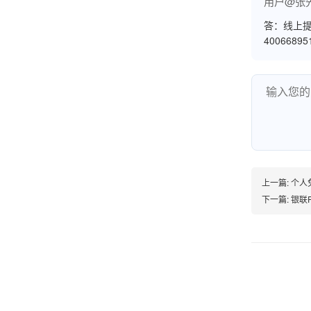
用户@张
答：线上提
4006689
韩小姐
山东青岛
挺好用的机子，售后不错什么时候问他都能回答
我，好！
李女士
天津
上一篇:
个人
这款机子非常实用，客服态度也很好，非常满
下一篇:
银联
意！
孟先生
广东广州
机器收到了，是银联认证的，刷了一笔是即时到