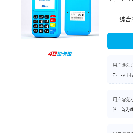
孙女士
北京
综合所述
收到用了还可以，朋友推荐用的，她之前用了竟
然给提额了，希望我也能提呃，客服还和我说了
很多提额小技巧希望有用吧。
杨先生
贵州贵阳
用户@刘
哇，账单确实漂亮，都是我们这里的商家，使用
答：拉卡拉
起来非常省心。
用户@范
范先生
湖南长沙
答：首先
非常好！是正品。本来弄不懂的问题客服都一一
回答了，秒到这点最好，已推荐给同事。