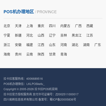
POS机办理地区
/ PROVINCE
北京
天津
上海
重庆
四川
内蒙古
广西
西藏
宁夏
新疆
河北
山西
辽宁
吉林
黑龙江
江苏
浙江
安徽
福建
江西
山东
河南
湖北
湖南
广东
海南
贵州
云南
陕西
甘肃
青海
拉卡拉客服热线：4006689516
POS机办理微信：LKLPOSkefu_
Copyright © 2005-2026 拉卡拉POS机官网
拉卡拉官方授权服务商 支付许可证编号：Z2002511000017
四川易刷信息技术有限公司 备案号：
蜀ICP备20005836号