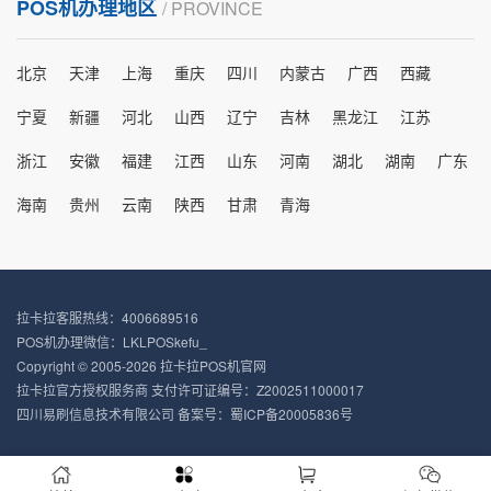
POS机办理地区
/ PROVINCE
北京
天津
上海
重庆
四川
内蒙古
广西
西藏
宁夏
新疆
河北
山西
辽宁
吉林
黑龙江
江苏
浙江
安徽
福建
江西
山东
河南
湖北
湖南
广东
海南
贵州
云南
陕西
甘肃
青海
拉卡拉客服热线：4006689516
POS机办理微信：LKLPOSkefu_
Copyright © 2005-2026 拉卡拉POS机官网
拉卡拉官方授权服务商 支付许可证编号：Z2002511000017
四川易刷信息技术有限公司 备案号：
蜀ICP备20005836号