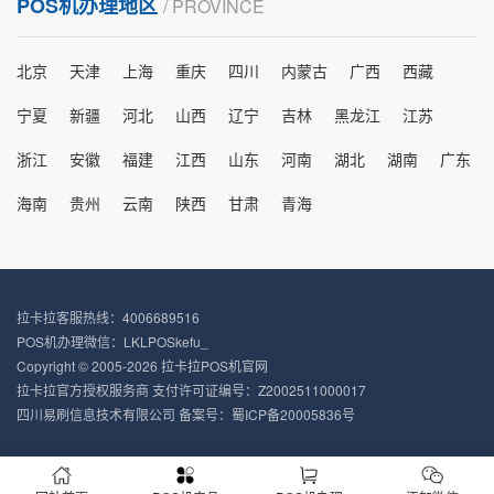
POS机办理地区
/ PROVINCE
北京
天津
上海
重庆
四川
内蒙古
广西
西藏
宁夏
新疆
河北
山西
辽宁
吉林
黑龙江
江苏
浙江
安徽
福建
江西
山东
河南
湖北
湖南
广东
海南
贵州
云南
陕西
甘肃
青海
拉卡拉客服热线：4006689516
POS机办理微信：LKLPOSkefu_
Copyright © 2005-2026 拉卡拉POS机官网
拉卡拉官方授权服务商 支付许可证编号：Z2002511000017
四川易刷信息技术有限公司 备案号：
蜀ICP备20005836号