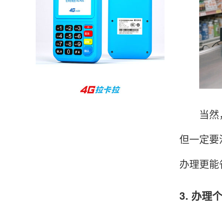
收到用了还可以，朋友推荐用的，她之前用了竟
然给提额了，希望我也能提呃，客服还和我说了
很多提额小技巧希望有用吧。
杨先生
贵州贵阳
哇，账单确实漂亮，都是我们这里的商家，使用
当然，假
起来非常省心。
但一定要
办理更能
范先生
湖南长沙
非常好！是正品。本来弄不懂的问题客服都一一
3. 办
回答了，秒到这点最好，已推荐给同事。