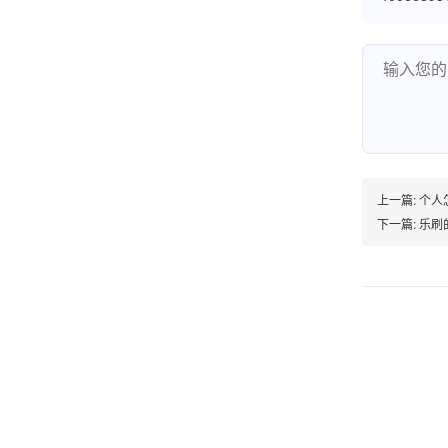
打电话问了，拉卡拉电签4G机器确实是拉卡拉公
司直营的。
郑女士
浙江杭州
朋友推荐的，很好用，很安全，到账速度也很
上一篇:
个人
快，机器很正规，值得推荐，客服讲解很仔细，
下一篇:
乐刷
很满意！
严先生
广西南宁
下单要了两个，用了一个，这个还没用，到账很
快很稳定，大家可以放心使用！