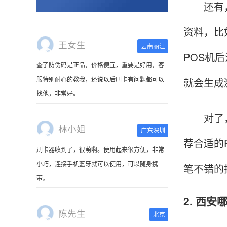
还有，大
资料，比
王女生
云南丽江
查了防伪码是正品，价格便宜，重要是好用，客
POS机
服特别耐心的教我，还说以后刷卡有问题都可以
就会生成
找他，非常好。
林小姐
对了，假
广东深圳
刷卡器收到了，很萌啊。使用起来很方便，非常
荐合适的
小巧，连接手机蓝牙就可以使用，可以随身携
带。
笔不错的
2. 西
陈先生
北京
这是我用过最好的POS机没有之一，单笔