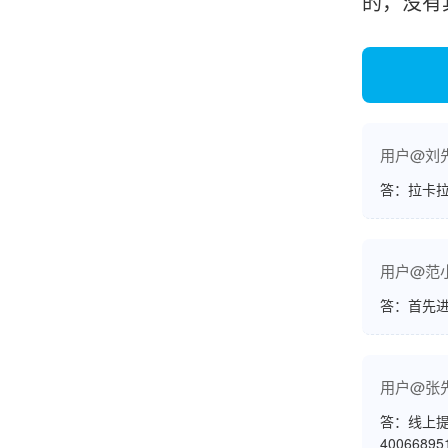
的，没有
账的！商户也好，我会推荐好友使用的！
邱小姐
江苏南京
很诚信，我会推荐朋友来。
用户@刘
答：拉卡拉
杨小姐
广西南宁
用户@范
答：首先
很满意，按步骤注册刷卡了，果然秒到帐，真的
很实用很方便.质量非常好，到账速度很快，特别
方便。
用户@张
答：线上提
熊先生
辽宁沈阳
4006689