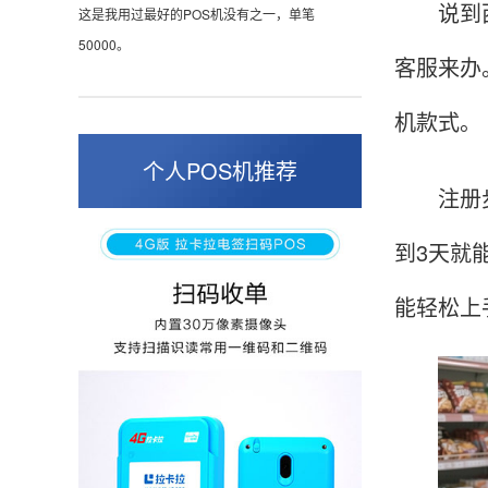
说到西安
50000。
客服来办
机款式。
张小姐
山东青岛
个人POS机推荐
蛮好的机子，实用，费率0.6 还可以 就是商户
注册步骤
好，但是可以接受。售后服务好整体比较满意。
到3天就
周先生
能轻松上
江苏南京
POS机收到之后使用了几次再来评价的，果然大
品牌值得信赖，到账快，费率也不高，强大！
孙女士
北京