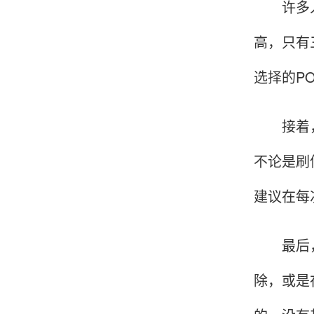
许多人在
韩小姐
山东青岛
高，只有
挺好用的机子，售后不错什么时候问他都能回答
选择的P
我，好！
接着，是
李女士
天津
不论是刷
这款机子非常实用，客服态度也很好，非常满
建议在每
意！
最后，还
孟先生
广东广州
除，或是
机器收到了，是银联认证的，刷了一笔是即时到