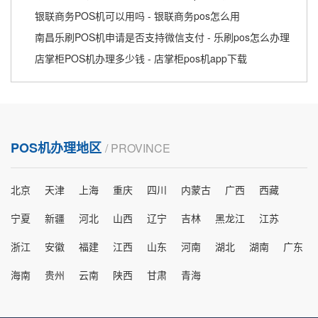
银联商务POS机可以用吗 - 银联商务pos怎么用
南昌乐刷POS机申请是否支持微信支付 - 乐刷pos怎么办理
店掌柜POS机办理多少钱 - 店掌柜pos机app下载
POS机办理地区
/ PROVINCE
北京
天津
上海
重庆
四川
内蒙古
广西
西藏
宁夏
新疆
河北
山西
辽宁
吉林
黑龙江
江苏
浙江
安徽
福建
江西
山东
河南
湖北
湖南
广东
海南
贵州
云南
陕西
甘肃
青海