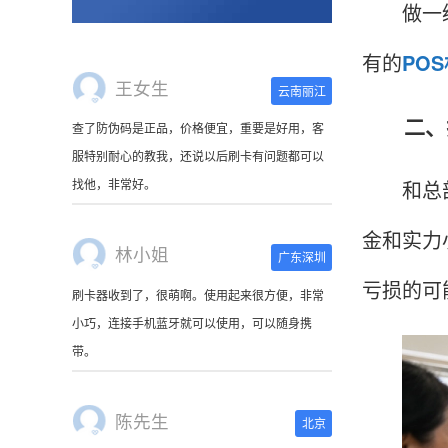
做一级代
有的
PO
王女生
云南丽江
二、拉
查了防伪码是正品，价格便宜，重要是好用，客
服特别耐心的教我，还说以后刷卡有问题都可以
和总部签
找他，非常好。
金和实力
林小姐
广东深圳
亏损的可
刷卡器收到了，很萌啊。使用起来很方便，非常
小巧，连接手机蓝牙就可以使用，可以随身携
带。
陈先生
北京