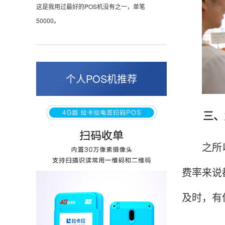
这是我用过最好的POS机没有之一，单笔
50000。
张小姐
山东青岛
个人POS机推荐
蛮好的机子，实用，费率0.6 还可以 就是商户
好，但是可以接受。售后服务好整体比较满意。
三、为
之所以现
周先生
江苏南京
费率来说
POS机收到之后使用了几次再来评价的，果然大
品牌值得信赖，到账快，费率也不高，强大！
及时，有