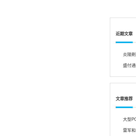
熊先生
辽宁沈阳
打电话问了，拉卡拉电签4G机器确实是拉卡拉公
司直营的。
近期文章
郑女士
浙江杭州
朋友推荐的，很好用，很安全，到账速度也很
快，机器很正规，值得推荐，客服讲解很仔细，
很满意！
文章推荐
严先生
广西南宁
下单要了两个，用了一个，这个还没用，到账很
快很稳定，大家可以放心使用！
雷军和拉