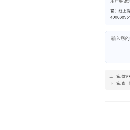
用户@张
答：线上提
4006689
韩小姐
山东青岛
挺好用的机子，售后不错什么时候问他都能回答
我，好！
李女士
天津
上一篇:
微信P
这款机子非常实用，客服态度也很好，非常满
下一篇:
鑫一
意！
孟先生
广东广州
机器收到了，是银联认证的，刷了一笔是即时到