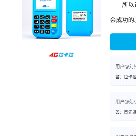
所以说做
孙女士
北京
会成功的
收到用了还可以，朋友推荐用的，她之前用了竟
然给提额了，希望我也能提呃，客服还和我说了
很多提额小技巧希望有用吧。
杨先生
贵州贵阳
用户@刘
哇，账单确实漂亮，都是我们这里的商家，使用
答：拉卡拉
起来非常省心。
用户@范
范先生
湖南长沙
答：首先
非常好！是正品。本来弄不懂的问题客服都一一
回答了，秒到这点最好，已推荐给同事。