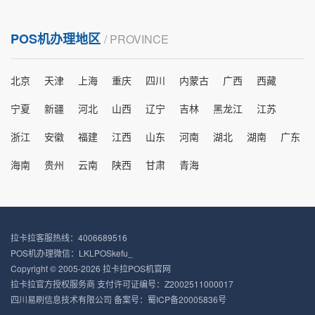
POS机办理地区
/ PROVINCE
北京
天津
上海
重庆
四川
内蒙古
广西
西藏
宁夏
新疆
河北
山西
辽宁
吉林
黑龙江
江苏
浙江
安徽
福建
江西
山东
河南
湖北
湖南
广东
海南
贵州
云南
陕西
甘肃
青海
拉卡拉客服热线：4006689516
POS机办理微信：LKLPOSkefu_
Copyright © 2005-2026 拉卡拉POS机官网
拉卡拉官方授权服务商 支付许可证编号：Z2002511000017
四川易刷信息技术有限公司 备案号：
蜀ICP备20005836号