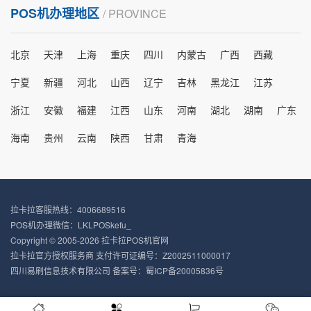
POS机办理地区
/ PROVINCE
北京
天津
上海
重庆
四川
内蒙古
广西
西藏
宁夏
新疆
河北
山西
辽宁
吉林
黑龙江
江苏
浙江
安徽
福建
江西
山东
河南
湖北
湖南
广东
海南
贵州
云南
陕西
甘肃
青海
拉卡拉客服热线：4006689516
POS机办理微信：LKLPOSkefu_
Copyright © 2005-2026 拉卡拉POS机官网
拉卡拉官方授权服务商 支付许可证编号：Z2002511000017
四川易刷信息技术有限公司 备案号：
蜀ICP备20005836号