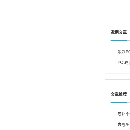
严先生
广西南宁
下单要了两个，用了一个，这个还没用，到账很
快很稳定，大家可以放心使用！
近期文章
肖女士
浙江杭州
费用比之前的便宜，没有乱七不糟的医院商户，
强烈推荐！
文章推荐
许先生
广东广州
客服真的很周到，教的非常仔细，非常谢谢你
鄂州个
们！