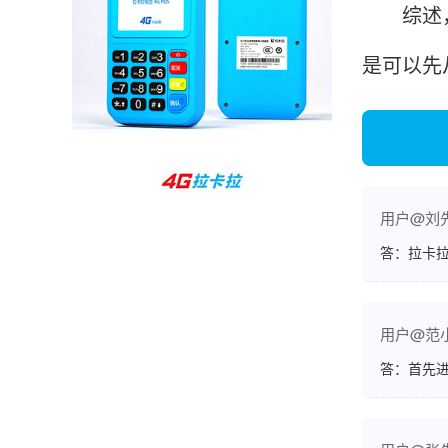
综述，拉
范先生
湖南长沙
是可以先
非常好！是正品。本来弄不懂的问题客服都一一
回答了，秒到这点最好，已推荐给同事。
韩小姐
山东青岛
用户@刘
挺好用的机子，售后不错什么时候问他都能回答
答：拉卡拉
我，好！
用户@范
李女士
天津
答：首先
这款机子非常实用，客服态度也很好，非常满
意！