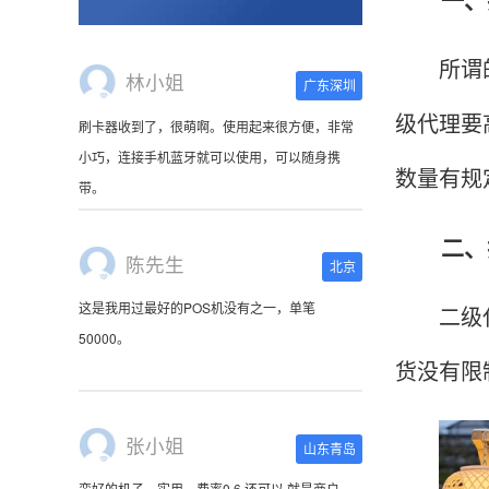
所谓的一
陈先生
北京
级代理要
这是我用过最好的POS机没有之一，单笔
50000。
数量有规
二、拉
张小姐
山东青岛
二级代理
蛮好的机子，实用，费率0.6 还可以 就是商户
好，但是可以接受。售后服务好整体比较满意。
货没有限
周先生
江苏南京