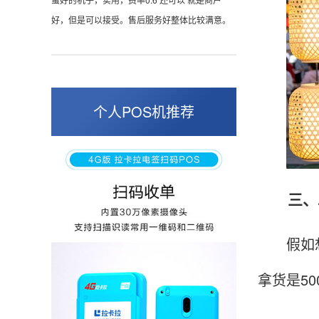
POS机收到之后使用了几次再来评价的，果然大
品牌值得信赖，到账快，费率也不高，强大！
孙女士
北京
个人POS机推荐
收到用了还可以，朋友推荐用的，她之前用了竟
然给提额了，希望我也能提呃，客服还和我说了
很多提额小技巧希望有用吧。
三、二
杨先生
贵州贵阳
假如想从
哇，账单确实漂亮，都是我们这里的商家，使用
起来非常省心。
拿货是5