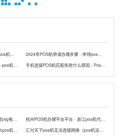
POS机10万信用ka多少手续费 - pos机刷10万一般怎么还
2024年POS机申请办理步骤 - 申领pos机条件
滁州市安装大POS机需要多少钱 - pos机安装工作是做什么
手机连接POS机匹配失败什么原因 - Pos机连不上蓝牙怎么回事
拉卡拉4G电签POS机优势 - 拉卡拉4g电签版
杭州POS机办理平台平台 - 浙江pos机代理电话
大屏POS机免费办理是真的吗 - 大pos机图片大全集
汇付天下pos机无法连接网络（pos机没有信号怎么办）