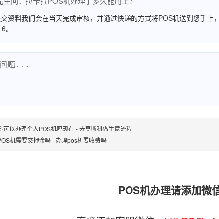
先生问：拉卡拉POS机办理了多久能用上？
交资料我们会在当天完成审核，并通过快递的方式将POS机送到您手上，
516。
科可以办理个人POS机吗现在 - 去莫斯科做生意流程
POS机需要交押金吗 - 办理pos机要收费吗
POS机办理请添加微