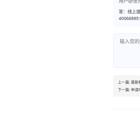
用户@张
答：线上提
4006689
孟先生
广东广州
机器收到了，是银联认证的，刷了一笔是即时到
账的！商户也好，我会推荐好友使用的！
邱小姐
江苏南京
上一篇:
莫斯
很诚信，我会推荐朋友来。
下一篇:
申请
杨小姐
广西南宁
很满意，按步骤注册刷卡了，果然秒到帐，真的