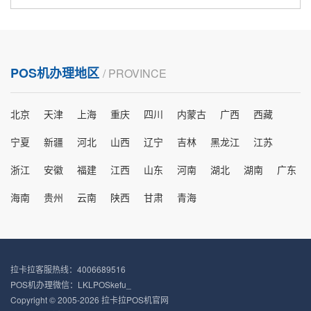
POS机办理地区
/ PROVINCE
北京
天津
上海
重庆
四川
内蒙古
广西
西藏
宁夏
新疆
河北
山西
辽宁
吉林
黑龙江
江苏
浙江
安徽
福建
江西
山东
河南
湖北
湖南
广东
海南
贵州
云南
陕西
甘肃
青海
拉卡拉客服热线：4006689516
POS机办理微信：LKLPOSkefu_
Copyright © 2005-2026 拉卡拉POS机官网