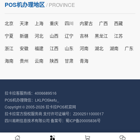
POS机办理地区
/ PROVINCE
北京
天津
上海
重庆
四川
内蒙古
广西
西藏
宁夏
新疆
河北
山西
辽宁
吉林
黑龙江
江苏
浙江
安徽
福建
江西
山东
河南
湖北
湖南
广东
海南
贵州
云南
陕西
甘肃
青海
拉卡拉客服热线：4006689516
POS机办理微信：LKLPOSkefu_
Copyright © 2005-2026 拉卡拉POS机官网
拉卡拉官方授权服务商 支付许可证编号：Z2002511000017
四川易刷信息技术有限公司 备案号：
蜀ICP备20005836号