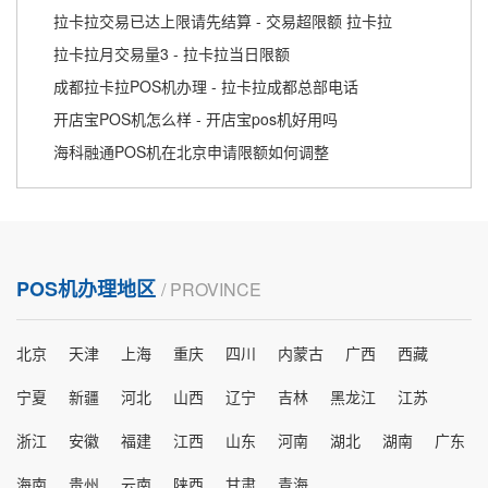
拉卡拉交易已达上限请先结算 - 交易超限额 拉卡拉
拉卡拉月交易量3 - 拉卡拉当日限额
成都拉卡拉POS机办理 - 拉卡拉成都总部电话
开店宝POS机怎么样 - 开店宝pos机好用吗
海科融通POS机在北京申请限额如何调整
POS机办理地区
/ PROVINCE
北京
天津
上海
重庆
四川
内蒙古
广西
西藏
宁夏
新疆
河北
山西
辽宁
吉林
黑龙江
江苏
浙江
安徽
福建
江西
山东
河南
湖北
湖南
广东
海南
贵州
云南
陕西
甘肃
青海