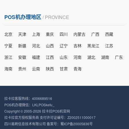
POS机办理地区
/ PROVINCE
北京
天津
上海
重庆
四川
内蒙古
广西
西藏
宁夏
新疆
河北
山西
辽宁
吉林
黑龙江
江苏
浙江
安徽
福建
江西
山东
河南
湖北
湖南
广东
海南
贵州
云南
陕西
甘肃
青海
拉卡拉客服热线：4006689516
POS机办理微信：LKLPOSkefu_
Copyright © 2005-2026 拉卡拉POS机官网
拉卡拉官方授权服务商 支付许可证编号：Z2002511000017
四川易刷信息技术有限公司 备案号：
蜀ICP备20005836号