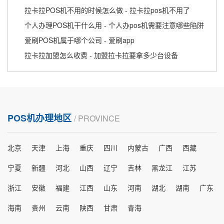
拉卡拉POS机不用的时候怎么做 - 拉卡拉pos机不用了
个人办理POS机干什么用 - 个人办pos机需要注意哪些陷阱
爱刷POS机属于哪个公司 - 爱刷app
拉卡拉加盟怎么收费 - 加盟拉卡拉要拿多少台设备
POS机办理地区
/ PROVINCE
北京
天津
上海
重庆
四川
内蒙古
广西
西藏
宁夏
新疆
河北
山西
辽宁
吉林
黑龙江
江苏
浙江
安徽
福建
江西
山东
河南
湖北
湖南
广东
海南
贵州
云南
陕西
甘肃
青海