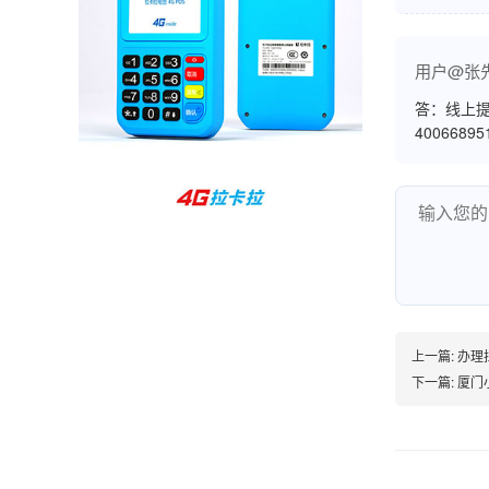
孙女士
北京
用户@张
收到用了还可以，朋友推荐用的，她之前用了竟
然给提额了，希望我也能提呃，客服还和我说了
答：线上提
4006689
很多提额小技巧希望有用吧。
杨先生
贵州贵阳
哇，账单确实漂亮，都是我们这里的商家，使用
起来非常省心。
上一篇:
办理
下一篇:
厦门
范先生
湖南长沙
非常好！是正品。本来弄不懂的问题客服都一一
回答了，秒到这点最好，已推荐给同事。