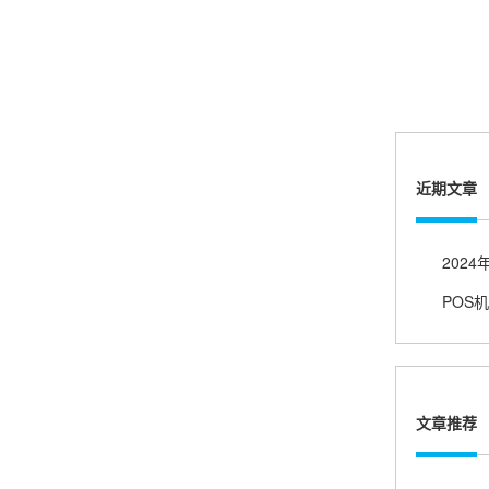
账的！商户也好，我会推荐好友使用的！
邱小姐
江苏南京
很诚信，我会推荐朋友来。
近期文章
POS
杨小姐
广西南宁
很满意，按步骤注册刷卡了，果然秒到帐，真的
很实用很方便.质量非常好，到账速度很快，特别
方便。
文章推荐