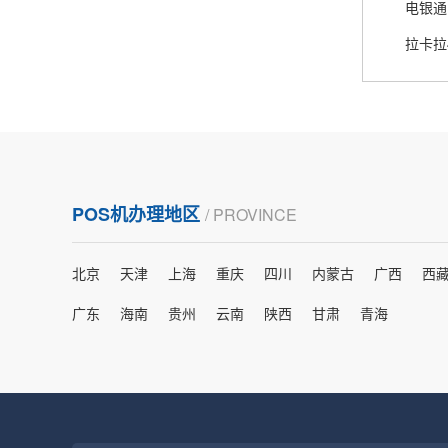
电银通
熊先生
辽宁沈阳
拉卡拉
打电话问了，拉卡拉电签4G机器确实是拉卡拉公
司直营的。
郑女士
浙江杭州
POS机办理地区
/ PROVINCE
朋友推荐的，很好用，很安全，到账速度也很
快，机器很正规，值得推荐，客服讲解很仔细，
北京
天津
上海
重庆
四川
内蒙古
广西
西
很满意！
广东
海南
贵州
云南
陕西
甘肃
青海
严先生
广西南宁
下单要了两个，用了一个，这个还没用，到账很
快很稳定，大家可以放心使用！