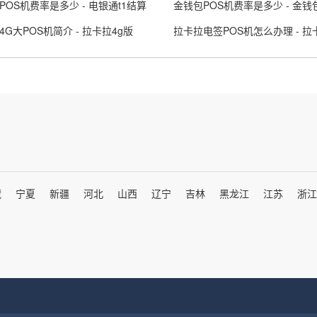
POS机费率是多少 - 电银通t1结算
金钱包POS机费率是多少 - 金钱包
4G大POS机简介 - 拉卡拉4g版
藏
宁夏
新疆
河北
山西
辽宁
吉林
黑龙江
江苏
浙江