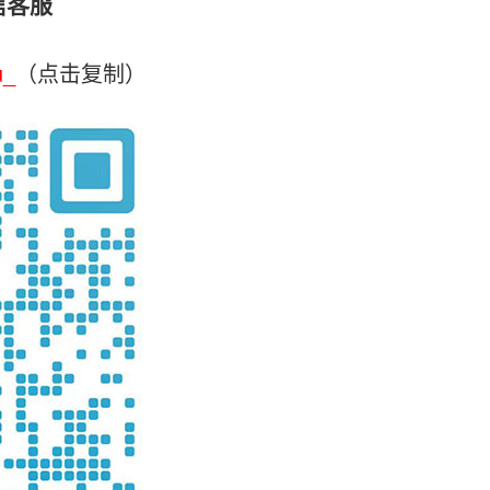
信客服
u_
（点击复制）