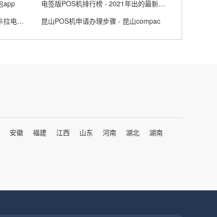
app
电签版POS机排行榜 - 2021年出的最新电签pos机
拉卡拉电签POS机怎么办理 - 拉卡拉电签pos机可靠吗
昆山POS机申请办理步骤 - 昆山compac
安徽
福建
江西
山东
河南
湖北
湖南