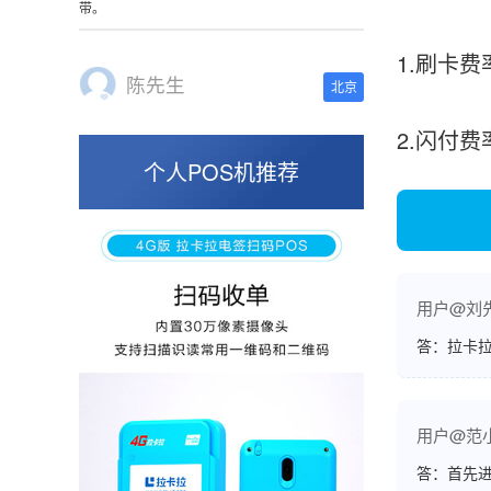
这是我用过最好的POS机没有之一，单笔
50000。
1.刷卡费
2.闪付
张小姐
山东青岛
个人POS机推荐
蛮好的机子，实用，费率0.6 还可以 就是商户
好，但是可以接受。售后服务好整体比较满意。
用户@刘
周先生
江苏南京
答：拉卡拉
POS机收到之后使用了几次再来评价的，果然大
品牌值得信赖，到账快，费率也不高，强大！
用户@范
答：首先