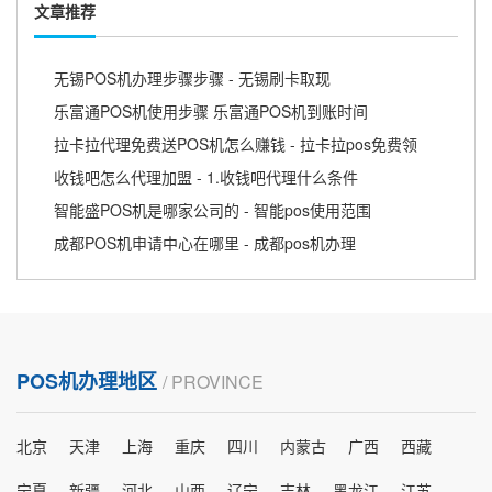
文章推荐
无锡POS机办理步骤步骤 - 无锡刷卡取现
乐富通POS机使用步骤 乐富通POS机到账时间
拉卡拉代理免费送POS机怎么赚钱 - 拉卡拉pos免费领
收钱吧怎么代理加盟 - 1.收钱吧代理什么条件
智能盛POS机是哪家公司的 - 智能pos使用范围
成都POS机申请中心在哪里 - 成都pos机办理
POS机办理地区
/ PROVINCE
北京
天津
上海
重庆
四川
内蒙古
广西
西藏
宁夏
新疆
河北
山西
辽宁
吉林
黑龙江
江苏