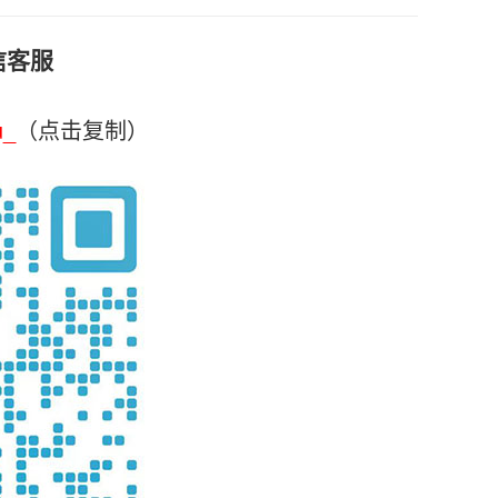
信客服
u_
（点击复制）