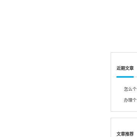
很实用很方便.质量非常好，到账速度很快，特别
方便。
熊先生
辽宁沈阳
打电话问了，拉卡拉电签4G机器确实是拉卡拉公
司直营的。
近期文章
郑女士
浙江杭州
朋友推荐的，很好用，很安全，到账速度也很
快，机器很正规，值得推荐，客服讲解很仔细，
很满意！
文章推荐