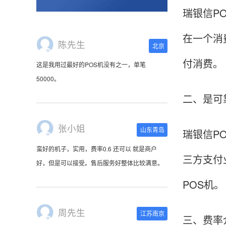
瑞银信P
在一个消
陈先生
北京
付消费。
这是我用过最好的POS机没有之一，单笔
50000。
二、是可
张小姐
山东青岛
瑞银信P
蛮好的机子，实用，费率0.6 还可以 就是商户
三方支付
好，但是可以接受。售后服务好整体比较满意。
POS机。
周先生
江苏南京
三、费率