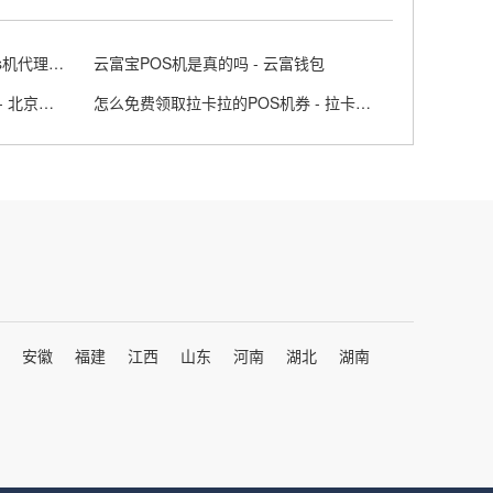
做POS机代理选择哪些品牌 - pos机代理亲身经历
云富宝POS机是真的吗 - 云富钱包
北京钱袋宝POS机个人办理步骤 - 北京钱袋宝app
怎么免费领取拉卡拉的POS机券 - 拉卡拉pos免费送
安徽
福建
江西
山东
河南
湖北
湖南