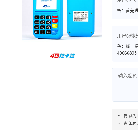
范先生
湖南长沙
答：首先
非常好！是正品。本来弄不懂的问题客服都一一
回答了，秒到这点最好，已推荐给同事。
用户@张
答：线上提
4006689
韩小姐
山东青岛
挺好用的机子，售后不错什么时候问他都能回答
我，好！
李女士
天津
上一篇:
成为
这款机子非常实用，客服态度也很好，非常满
下一篇:
汇付
意！