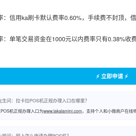
率：信用ka刷卡默认费率0.60%，手续费不封顶，借
费率：单笔交易资金在1000元以内费率只有0.38%
⚡ 立即申请 ⚡
先生问：拉卡拉POS机正规办理入口在哪里？
POS机正规办理入口为
www.lakalamini.com
，支持个人和小微商户在线
小姐问：网上怎么申请办理POS机？