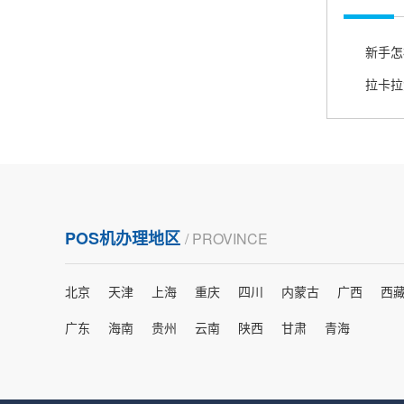
严先生
广西南宁
下单要了两个，用了一个，这个还没用，到账很
新手怎
快很稳定，大家可以放心使用！
拉卡拉
肖女士
浙江杭州
费用比之前的便宜，没有乱七不糟的医院商户，
强烈推荐！
POS机办理地区
/ PROVINCE
北京
天津
上海
重庆
四川
内蒙古
广西
西
许先生
广东广州
广东
海南
贵州
云南
陕西
甘肃
青海
客服真的很周到，教的非常仔细，非常谢谢你
们！