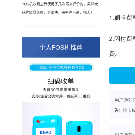
POS机收到之后使用了几次再来评价的，果然大
品牌值得信赖，到账快，费率也不高，强大！
1.刷卡费
2.闪付
孙女士
北京
个人POS机推荐
费。
收到用了还可以，朋友推荐用的，她之前用了竟
然给提额了，希望我也能提呃，客服还和我说了
很多提额小技巧希望有用吧。
杨先生
贵州贵阳
用户@刘
哇，账单确实漂亮，都是我们这里的商家，使用
答：拉卡拉
起来非常省心。
用户@范