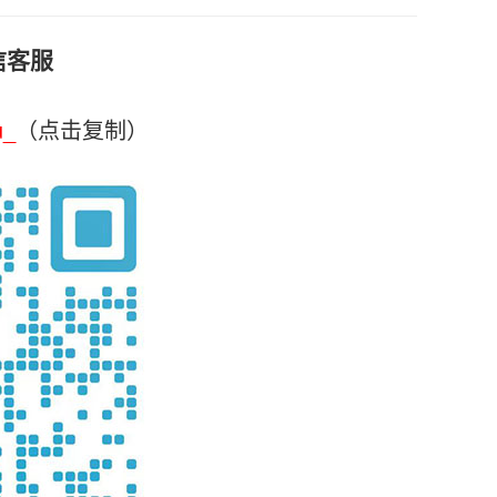
信客服
u_
（点击复制）