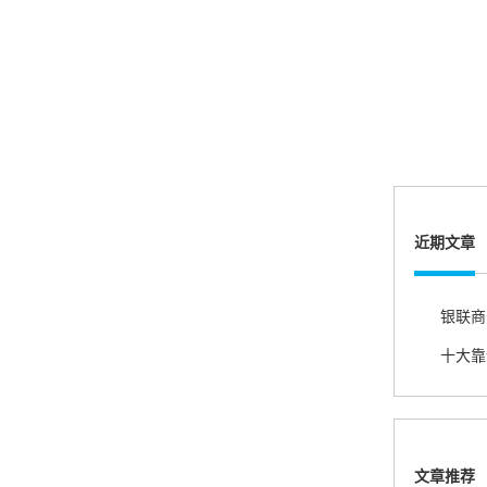
账的！商户也好，我会推荐好友使用的！
邱小姐
江苏南京
很诚信，我会推荐朋友来。
近期文章
杨小姐
广西南宁
很满意，按步骤注册刷卡了，果然秒到帐，真的
很实用很方便.质量非常好，到账速度很快，特别
方便。
文章推荐