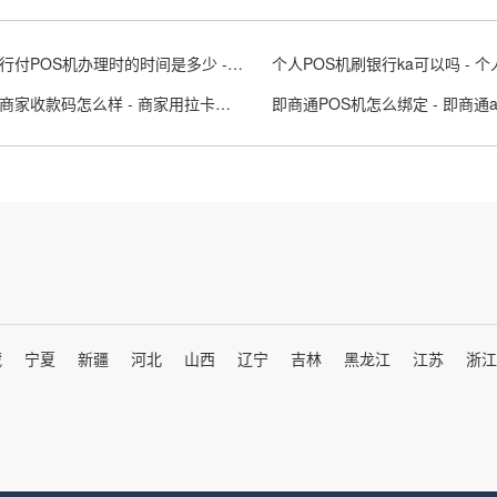
邯郸随行付POS机办理时的时间是多少 - 随行付邯郸市分公司电话
拉卡拉商家收款码怎么样 - 商家用拉卡拉收款
即商通POS机怎么绑定 - 即商通a
藏
宁夏
新疆
河北
山西
辽宁
吉林
黑龙江
江苏
浙江