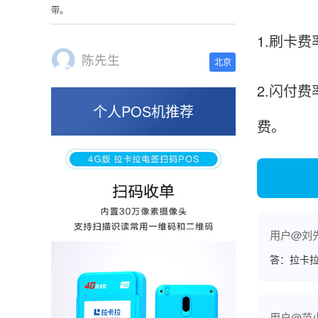
这是我用过最好的POS机没有之一，单笔
50000。
1.刷卡费
2.闪付
张小姐
山东青岛
个人POS机推荐
费。
蛮好的机子，实用，费率0.6 还可以 就是商户
好，但是可以接受。售后服务好整体比较满意。
周先生
江苏南京
用户@刘
POS机收到之后使用了几次再来评价的，果然大
答：拉卡拉
品牌值得信赖，到账快，费率也不高，强大！
用户@范