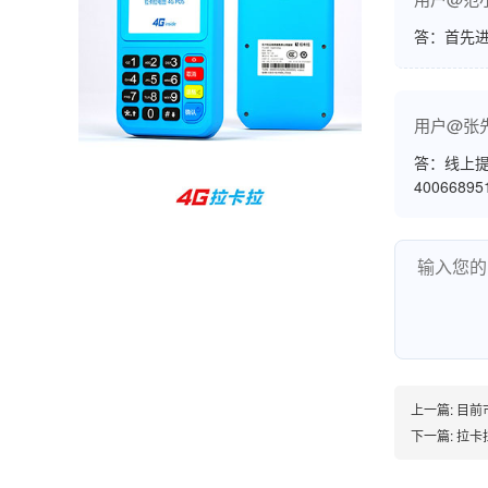
孙女士
北京
答：首先
收到用了还可以，朋友推荐用的，她之前用了竟
然给提额了，希望我也能提呃，客服还和我说了
用户@张
很多提额小技巧希望有用吧。
答：线上提
4006689
杨先生
贵州贵阳
哇，账单确实漂亮，都是我们这里的商家，使用
起来非常省心。
范先生
湖南长沙
上一篇:
目前
非常好！是正品。本来弄不懂的问题客服都一一
下一篇:
拉卡
回答了，秒到这点最好，已推荐给同事。