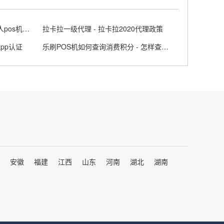
个人POS机刷银行ka可以吗 - 个人pos机刷自己的卡
拉卡拉一级代理 - 拉卡拉2020代理政策
pp认证
乐刷POS机如何查询消费积分 - 怎样查询乐刷pos真伪
安徽
福建
江西
山东
河南
湖北
湖南