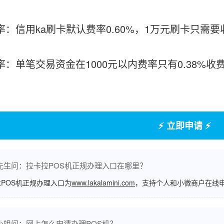
率：信用ka刷卡默认费率0.60%，1万元刷卡只需要
费率：单笔交易资金在1000元以内费率只有0.38%
⚡ 立即申请 ⚡
先生问：拉卡拉POS机正规办理入口在哪里？
POS机正规办理入口为
www.lakalamini.com
，支持个人和小微商户在线
小姐问：网上怎么申请办理POS机？