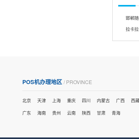
熊先生
辽宁沈阳
打电话问了，拉卡拉电签4G机器确实是拉卡拉公
司直营的。
郑女士
浙江杭州
朋友推荐的，很好用，很安全，到账速度也很
快，机器很正规，值得推荐，客服讲解很仔细，
POS机办理地区
/ PROVINCE
很满意！
北京
天津
上海
重庆
四川
内蒙古
广西
西
严先生
广西南宁
广东
海南
贵州
云南
陕西
甘肃
青海
下单要了两个，用了一个，这个还没用，到账很
快很稳定，大家可以放心使用！