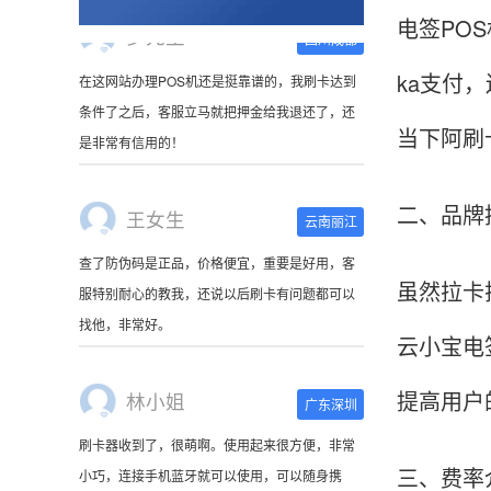
电签PO
ka支付
王女生
云南丽江
当下阿刷
查了防伪码是正品，价格便宜，重要是好用，客
服特别耐心的教我，还说以后刷卡有问题都可以
找他，非常好。
二、品牌
林小姐
广东深圳
虽然拉卡
刷卡器收到了，很萌啊。使用起来很方便，非常
云小宝电
小巧，连接手机蓝牙就可以使用，可以随身携
带。
提高用户
陈先生
北京
三、费率