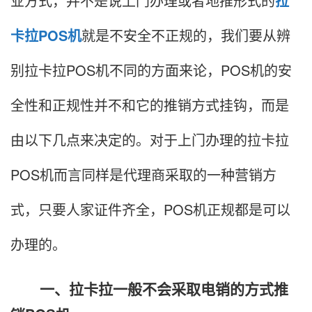
业方式，并不是说上门办理或者地推形式的
拉
卡拉POS机
就是不安全不正规的，我们要从辨
别拉卡拉POS机不同的方面来论，POS机的安
全性和正规性并不和它的推销方式挂钩，而是
由以下几点来决定的。对于上门办理的拉卡拉
POS机而言同样是代理商采取的一种营销方
式，只要人家证件齐全，POS机正规都是可以
办理的。
一、拉卡拉一般不会采取电销的方式推