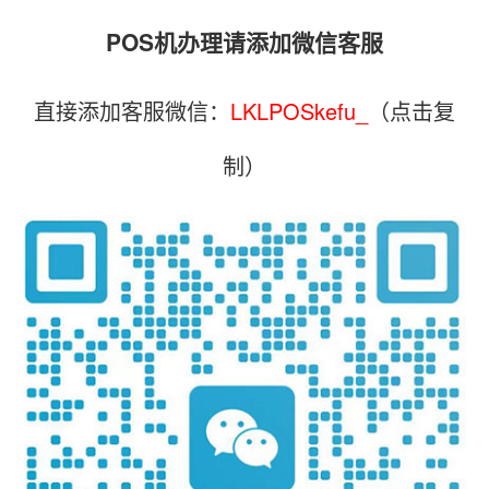
POS机办理请添加微信客服
直接添加客服微信：
LKLPOSkefu_
（点击复
制）