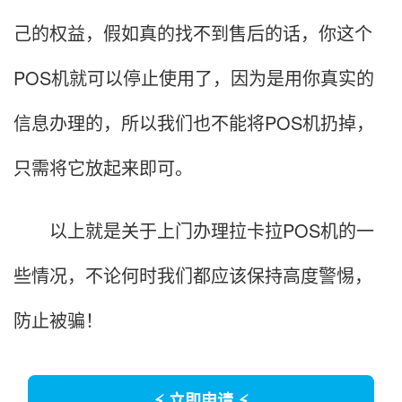
己的权益，假如真的找不到售后的话，你这个
POS机就可以停止使用了，因为是用你真实的
信息办理的，所以我们也不能将POS机扔掉，
只需将它放起来即可。
以上就是关于上门办理拉卡拉POS机的一
些情况，不论何时我们都应该保持高度警惕，
防止被骗！
⚡ 立即申请 ⚡