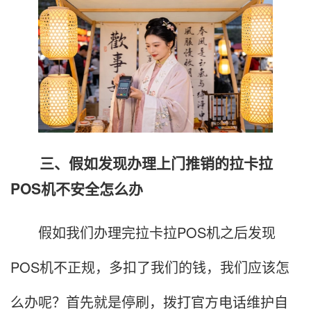
三、假如发现办理上门推销的拉卡拉
POS机不安全怎么办
假如我们办理完拉卡拉POS机之后发现
POS机不正规，多扣了我们的钱，我们应该怎
么办呢？首先就是停刷，拨打官方电话维护自