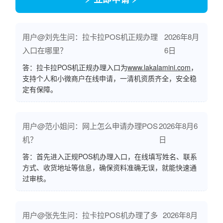
用户@刘先生问：拉卡拉POS机正规办理
2026年8月
入口在哪里？
6日
答：拉卡拉POS机正规办理入口为
www.lakalamini.com
，
支持个人和小微商户在线申请，一清机资质齐全，安全稳
定有保障。
用户@范小姐问：网上怎么申请办理POS
2026年8月6
机？
日
答：首先进入正规POS机办理入口，在线填写姓名、联系
方式、收货地址等信息，确保资料准确无误，就能快速通
过审核。
用户@张先生问：拉卡拉POS机办理了多
2026年8月