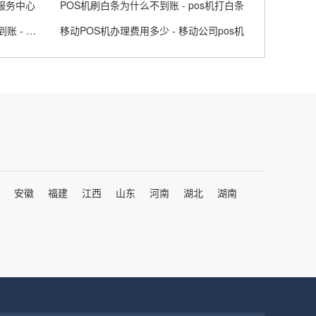
服务中心
POS机刷白条为什么不到账 - pos机打白条
拉卡拉POS机晚上11点刷怎么没到账 - 上海由由集团有限公司新闻
移动POS机办理费用多少 - 移动公司pos机
安徽
福建
江西
山东
河南
湖北
湖南