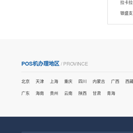
熊先生
辽宁沈阳
打电话问了，拉卡拉电签4G机器确实是拉卡拉公
司直营的。
郑女士
浙江杭州
POS机办理地区
/ PROVINCE
朋友推荐的，很好用，很安全，到账速度也很
快，机器很正规，值得推荐，客服讲解很仔细，
北京
天津
上海
重庆
四川
内蒙古
广西
西
很满意！
广东
海南
贵州
云南
陕西
甘肃
青海
严先生
广西南宁
下单要了两个，用了一个，这个还没用，到账很
快很稳定，大家可以放心使用！