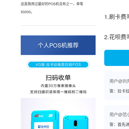
这是我用过最好的POS机没有之一，单笔
50000。
1.刷卡费
2.花呗
张小姐
山东青岛
个人POS机推荐
蛮好的机子，实用，费率0.6 还可以 就是商户
好，但是可以接受。售后服务好整体比较满意。
用户@刘
周先生
江苏南京
答：拉卡拉
POS机收到之后使用了几次再来评价的，果然大
品牌值得信赖，到账快，费率也不高，强大！
用户@范
答：首先