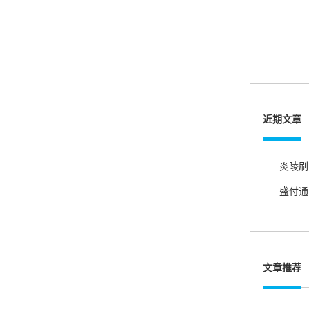
账的！商户也好，我会推荐好友使用的！
邱小姐
江苏南京
很诚信，我会推荐朋友来。
近期文章
杨小姐
广西南宁
很满意，按步骤注册刷卡了，果然秒到帐，真的
很实用很方便.质量非常好，到账速度很快，特别
方便。
文章推荐