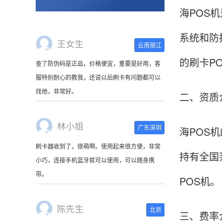
海POS
系统和防
王女生
云南丽江
的刷卡P
查了防伪码是正品，价格便宜，重要是好用，客
服特别耐心的教我，还说以后刷卡有问题都可以
找他，非常好。
二、资质
林小姐
广东深圳
海POS
刷卡器收到了，很萌啊。使用起来很方便，非常
持有全国
小巧，连接手机蓝牙就可以使用，可以随身携
带。
POS机。
陈先生
北京
三、费率