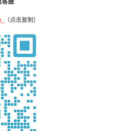
信客服
u_
（点击复制）