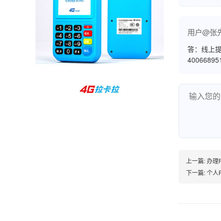
孙女士
北京
用户@张
收到用了还可以，朋友推荐用的，她之前用了竟
然给提额了，希望我也能提呃，客服还和我说了
答：线上提
4006689
很多提额小技巧希望有用吧。
杨先生
贵州贵阳
哇，账单确实漂亮，都是我们这里的商家，使用
起来非常省心。
上一篇:
办理P
下一篇:
个人P
范先生
湖南长沙
非常好！是正品。本来弄不懂的问题客服都一一
回答了，秒到这点最好，已推荐给同事。