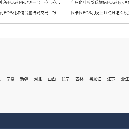
拉卡拉电签POS机多少钱一台 - 拉卡拉电签pos怎么样
广州企业收款瑞银信POS机办理
银盛支付POS机如何设置扫码交易 - 银盛pos怎么使用
藏
宁夏
新疆
河北
山西
辽宁
吉林
黑龙江
江苏
浙江