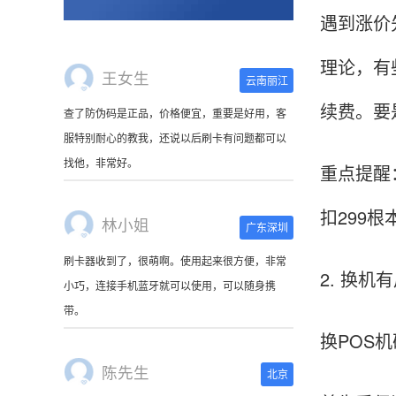
服特别耐心的教我，还说以后刷卡有问题都可以
遇到涨价
找他，非常好。
理论，有
林小姐
广东深圳
续费。要
刷卡器收到了，很萌啊。使用起来很方便，非常
小巧，连接手机蓝牙就可以使用，可以随身携
重点提醒
带。
扣299
陈先生
北京
这是我用过最好的POS机没有之一，单笔
2. 换机
50000。
换POS
张小姐
山东青岛