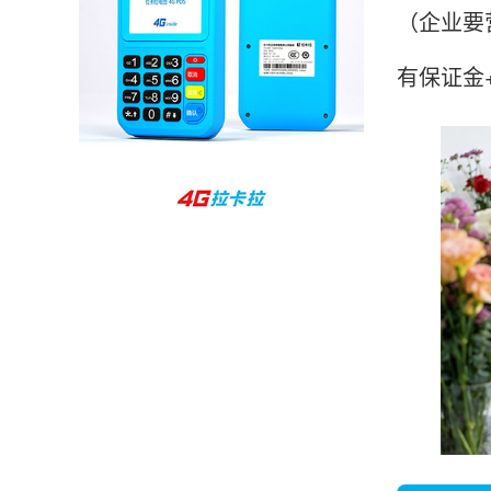
（企业要
杨先生
贵州贵阳
有保证金
哇，账单确实漂亮，都是我们这里的商家，使用
起来非常省心。
范先生
湖南长沙
非常好！是正品。本来弄不懂的问题客服都一一
回答了，秒到这点最好，已推荐给同事。
韩小姐
山东青岛
挺好用的机子，售后不错什么时候问他都能回答
我，好！