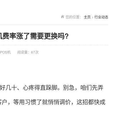
您的位置：
主页
>
行业动态
s机费率涨了需要更换吗?
POS机
阅读量：67次
掏好几十、心疼得直跺脚。别急，咱们先弄
客户，等用习惯了就悄悄调价，这招都快成