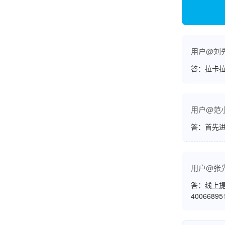
李女士
天津
用户@刘
这款机子非常实用，客服态度也很好，非常满
答：拉卡拉
意！
用户@范
孟先生
答：首先
广东广州
机器收到了，是银联认证的，刷了一笔是即时到
账的！商户也好，我会推荐好友使用的！
用户@张
答：线上提
4006689
邱小姐
江苏南京