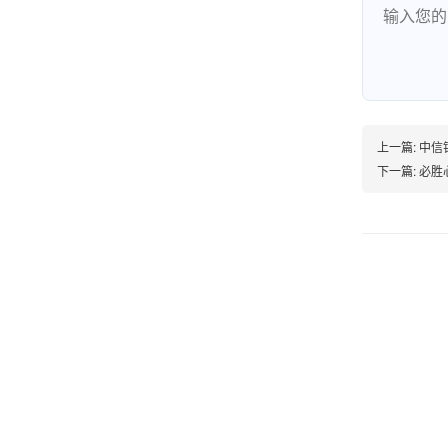
很诚信，我会推荐朋友来。
杨小姐
广西南宁
上一篇:
中信
下一篇:
必胜
很满意，按步骤注册刷卡了，果然秒到帐，真的
很实用很方便.质量非常好，到账速度很快，特别
方便。
熊先生
辽宁沈阳
打电话问了，拉卡拉电签4G机器确实是拉卡拉公
司直营的。