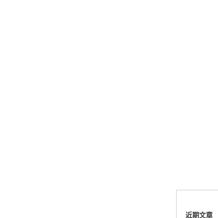
郑女士
浙江杭州
朋友推荐的，很好用，很安全，到账速度也很
快，机器很正规，值得推荐，客服讲解很仔细，
很满意！
严先生
广西南宁
下单要了两个，用了一个，这个还没用，到账很
快很稳定，大家可以放心使用！
肖女士
浙江杭州
费用比之前的便宜，没有乱七不糟的医院商户，
强烈推荐！
近期文章