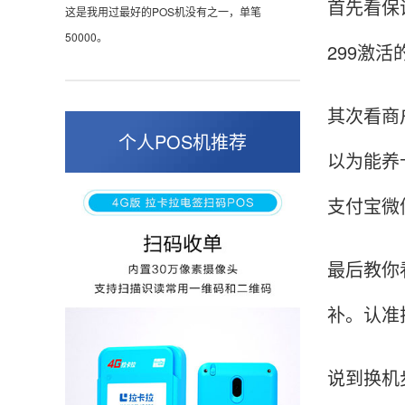
首先看保
蛮好的机子，实用，费率0.6 还可以 就是商户
299激
好，但是可以接受。售后服务好整体比较满意。
其次看商
周先生
个人POS机推荐
江苏南京
以为能养
POS机收到之后使用了几次再来评价的，果然大
品牌值得信赖，到账快，费率也不高，强大！
支付宝微
最后教你
孙女士
北京
补。认准
收到用了还可以，朋友推荐用的，她之前用了竟
然给提额了，希望我也能提呃，客服还和我说了
说到换机
很多提额小技巧希望有用吧。