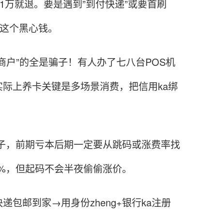
满1万就退。要是遇到”到付快递”或要首刷
是这个黑心钱。
户”的全是骗子！有人办了七八台POS机
际上养卡关键是多场景消费，把信用ka绑
傻子，前期亏本后期一定要从跳码或涨费率找
6%，但起码不会半夜偷偷涨价。
包邮到家→用身份zheng+银行ka注册