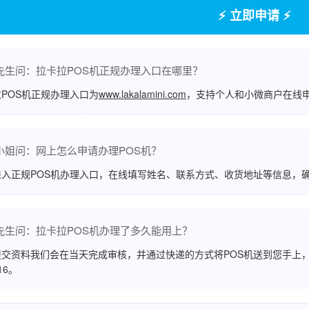
⚡ 立即申请 ⚡
先生问：拉卡拉POS机正规办理入口在哪里？
POS机正规办理入口为
www.lakalamini.com
，支持个人和小微商户在线
小姐问：网上怎么申请办理POS机？
进入正规POS机办理入口，在线填写姓名、联系方式、收货地址等信息，
先生问：拉卡拉POS机办理了多久能用上？
交资料我们会在当天完成审核，并通过快递的方式将POS机送到您手上，
516。