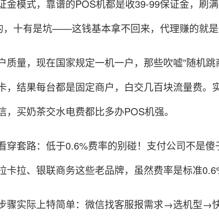
证金模式，靠谱的POS机都是收39-99保证金，刷
活的，十有是坑——这钱基本拿不回来，代理赚的就
户质量，现在国家规定一机一户，那些吹嘘”随机跳商
卡，结果每台都是固定商户，白交几百块流量费。实
信，买奶茶交水电费都比多办POS机强。
看穿套路：低于0.6%费率的别碰！支付公司不是
拉卡拉、银联商务这些老品牌，虽然费率是标准0.
步骤实际上特简单：微信找客服报需求→选机型→快递