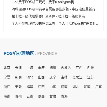
0.58费率POS机正规吗 - 费率0.58的pos机
海科融通POS机申请平台需要哪些步骤 - 中国电信最新行业动态
拉卡拉一级代理需要什么条件 - 拉卡拉一级服务商
个人不能办理POS机吗怎么办 - 个人可以办pos机?需要什么条件
POS机办理地区
/ PROVINCE
北京
天津
上海
重庆
四川
内蒙古
广西
西藏
宁夏
新疆
河北
山西
辽宁
吉林
黑龙江
江苏
浙江
安徽
福建
江西
山东
河南
湖北
湖南
广东
海南
贵州
云南
陕西
甘肃
青海