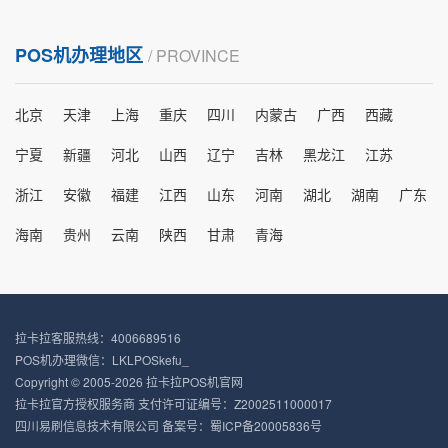
POS机办理地区
/ PROVINCE
北京
天津
上海
重庆
四川
内蒙古
广西
西藏
宁夏
新疆
河北
山西
辽宁
吉林
黑龙江
江苏
浙江
安徽
福建
江西
山东
河南
湖北
湖南
广东
海南
贵州
云南
陕西
甘肃
青海
拉卡拉客服热线：4006689516
POS机办理微信：LKLPOSkefu_
Copyright © 2005-2026 拉卡拉POS机官网
拉卡拉官方授权服务商 支付许可证编号：Z2002511000017
四川易刷信息技术有限公司 备案号：
蜀ICP备20005836号