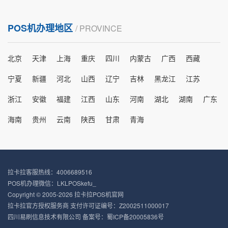
POS机办理地区
/ PROVINCE
北京
天津
上海
重庆
四川
内蒙古
广西
西藏
宁夏
新疆
河北
山西
辽宁
吉林
黑龙江
江苏
浙江
安徽
福建
江西
山东
河南
湖北
湖南
广东
海南
贵州
云南
陕西
甘肃
青海
拉卡拉客服热线：4006689516
POS机办理微信：LKLPOSkefu_
Copyright © 2005-2026 拉卡拉POS机官网
拉卡拉官方授权服务商 支付许可证编号：Z2002511000017
四川易刷信息技术有限公司 备案号：
蜀ICP备20005836号