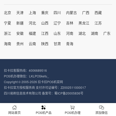
北京
天津
上海
重庆
四川
内蒙古
广西
西藏
宁夏
新疆
河北
山西
辽宁
吉林
黑龙江
江苏
浙江
安徽
福建
江西
山东
河南
湖北
湖南
广东
海南
贵州
云南
陕西
甘肃
青海
拉卡拉客服热线：4006689516
POS机办理微信：LKLPOSkefu_
Copyright © 2005-2026 拉卡拉POS机官网
拉卡拉官方授权服务商 支付许可证编号：Z2002511000017
四川易刷信息技术有限公司 备案号：
蜀ICP备20005836号
网站首页
POS机产品
POS机办理
添加微信